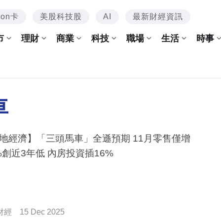
mon卡
美股科技股
AI
最新財經資訊
市
理財
商業
科技
職場
生活
時事
車
地經濟】「三頭馬車」全遜預期 11月零售僅增
3%創近3年低 內房投資插16%
財經
15 Dec 2025