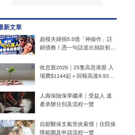
最新文章
超模夫婦捐5.5億「神操作」註
銷債務！憑一句話道出捐款初
衷：加州26萬人接獲免債通知、
一度被誤當詐騙手段
收息股2026｜25隻高息港股 入
場費$1144起＋回報高達9.93
厘！持續更新
人壽保險保單繼承｜受益人 遺
產承辦分別及流程一覽
自願醫保支氣管炎索償｜住院保
障範圍及申請流程一覽