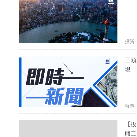
投資
三頭
現
時事
【投
熊二