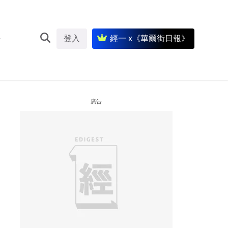
登入
經一 x《華爾街日報》
廣告