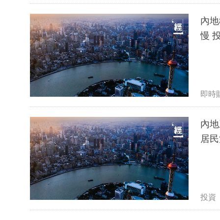
內地
慢 
即時
內地三頭
居民
投資