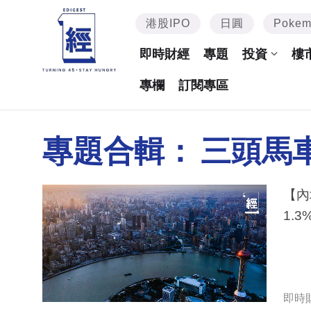
港股IPO
日圓
Poke
即時財經
專題
投資
樓
專欄
訂閱專區
專題合輯：
三頭馬
【內
1.
即時