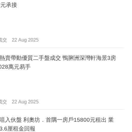
萬元承接
成交
22 Aug 2025
熱賣帶動優質二手盤成交 鴨脷洲深灣軒海景3房
,028萬元易手
成交
22 Aug 2025
咀入伙盤 利奧坊．首隅一房戶15800元租出 業
3.6厘租金回報