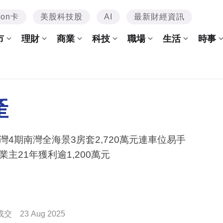
mon卡
美股科技股
AI
最新財經資訊
市
理財
商業
科技
職場
生活
時事
產
灣4期南灣全海景3房套2,720萬元連車位易手
業主21年獲利逾1,200萬元
成交
23 Aug 2025