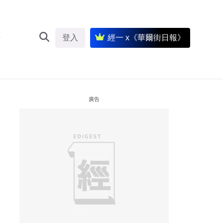
登入
經一 x《華爾街日報》
廣告