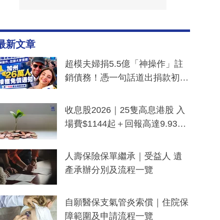
最新文章
超模夫婦捐5.5億「神操作」註
銷債務！憑一句話道出捐款初
衷：加州26萬人接獲免債通知、
一度被誤當詐騙手段
收息股2026｜25隻高息港股 入
場費$1144起＋回報高達9.93
厘！持續更新
人壽保險保單繼承｜受益人 遺
產承辦分別及流程一覽
自願醫保支氣管炎索償｜住院保
障範圍及申請流程一覽