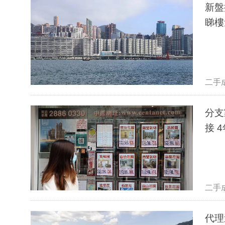
新盤
睇樓
二手
分支
接 
二手
代理