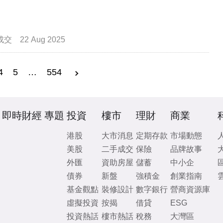
成交
22 Aug 2025
4
5
…
554
即時財經
專題
投資
樓市
理財
商業
港股
大市消息
定期存款
市場動態
美股
二手成交
保險
品牌故事
外匯
資助房屋
儲蓄
中小企
債券
新盤
強積金
創業指南
基金觀點
裝修設計
數字銀行
營商資源庫
虛擬投資
按揭
借貸
ESG
投資熱話
樓市熱話
稅務
大灣區