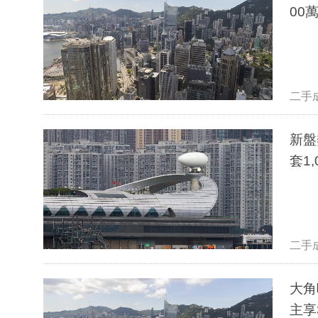
00
二手
新盤
套1
二手
大角
主享