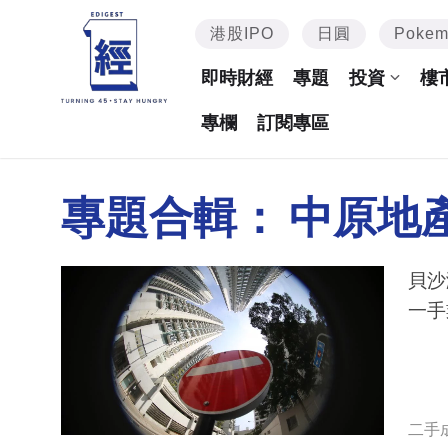
港股IPO
日圓
Poke
即時財經
專題
投資
樓
專欄
訂閱專區
專題合輯：
中原地
貝沙
一手
二手