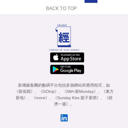
業
BACK TO TOP
科
技
職
場
生
活
時
事
新傳媒集團的數碼平台包括多個網站和應用程式，如
《新假期》
、
《GOtrip》
、
《NM+新Monday》
、
《東方
專
新地》
、
《more》
、
《Sunday Kiss 親子童萌》
、
《經
濟一週》
。
欄
訂
閱