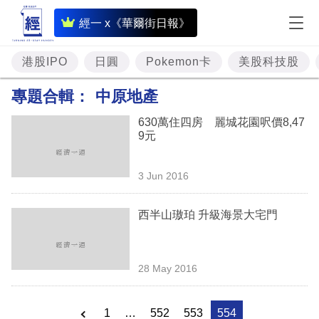
即
經一 x《華爾街日報》
時
財
港股IPO
日圓
Pokemon卡
美股科技股
經
專題合輯：
中原地產
專
630萬住四房 麗城花園呎價8,47
題
9元
投
3 Jun 2016
資
樓
西半山璈珀 升級海景大宅門
市
理
28 May 2016
財
商
1
…
552
553
554