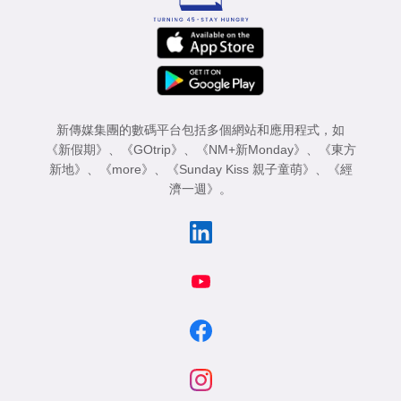
新傳媒集團的數碼平台包括多個網站和應用程式，如
《新假期》
、
《GOtrip》
、
《NM+新Monday》
、
《東方
新地》
、
《more》
、
《Sunday Kiss 親子童萌》
、
《經
濟一週》
。