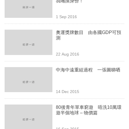
我哋換身份！
業
科
1 Sep 2016
技
奧運獎牌數目 由各國GDP可預
職
測
場
22 Aug 2016
生
活
中海中遠重組過程 一張圖睇哂
時
事
14 Dec 2015
專
欄
80後青年單車窮遊 唔洗10萬環
遊半個地球 – 物價篇
訂
閱
16 Sep 2015