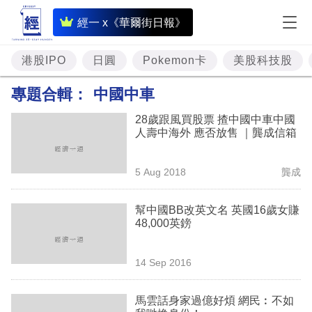
即
經一 x《華爾街日報》
時
財
港股IPO
日圓
Pokemon卡
美股科技股
經
專題合輯：
中國中車
專
28歲跟風買股票 揸中國中車中國
題
人壽中海外 應否放售 ｜龔成信箱
投
5 Aug 2018
龔成
資
樓
幫中國BB改英文名 英國16歲女賺
48,000英鎊
市
理
14 Sep 2016
財
馬雲話身家過億好煩 網民︰不如
商