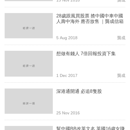
滙豐|新高教集團
專
區
28歲跟風買股票 揸中國中車中國
人壽中海外 應否放售 ｜龔成信箱
5 Aug 2018
龔成
想做有錢人 7倍回報投資下集
1 Dec 2017
龔成
深港通開通 必追8隻股
25 Nov 2016
幫中國BB改英文名 英國16歲女賺