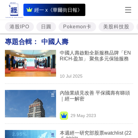
即
經一 x《華爾街日報》
時
財
港股IPO
日圓
Pokemon卡
美股科技股
經
專題合輯：
中國人壽
專
中國人壽啟動全新服務品牌「EN
題
RICH‧盈加」 聚焦多元保險服務
投
10 Jul 2025
資
樓
內險業績見改善 平保國壽有睇頭
｜經一解密
市
理
29 May 2023
財
本週經一研究部股票watchlist (22
商