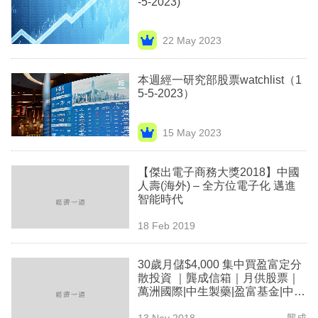
-5-2023)
業
科
22 May 2023
技
本週經一研究部股票watchlist（1
職
5-5-2023）
場
15 May 2023
生
活
【傑出電子商務大獎2018】中國
人壽(海外) – 全方位電子化 邁進
時
智能時代
事
18 Feb 2019
專
欄
30歲月儲$4,000 集中買盈富定分
散投資 ｜龔成信箱｜月供股票｜
訂
萬洲國際|中生製藥|盈富基金|中國
人壽｜港交所｜比亞迪|興發鋁業|
閱
13 Nov 2018
龔成