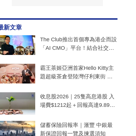
最新文章
The Club推出首個專為港企而設
「AI CMO」平台！結合社交聆
聽與廣東話大模型 助中小企數
分鐘生成「貼地」宣傳短片
霸王茶姬亞洲首家Hello Kitty主
題超級茶倉登陸灣仔利東街 推
出首創「伯爵紅茶色」Hello Kitt
y及香港限定特調系列
收息股2026｜25隻高息港股 入
場費$1212起＋回報高達9.89
厘！持續更新
儲蓄保險回報率｜滙豐 中銀最
新保證回報一覽及揀選須知