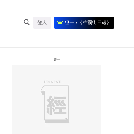
登入
經一 x《華爾街日報》
廣告