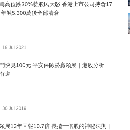
籌高位跌30%惹股民大怒 香港上市公司持倉17
今年蝕5,300萬後全部清倉
19 Jul 2021
鬥快見100元 平安保險勢贏領展｜港股分析｜
有道
30 Jul 2019
領展13年回報10.7倍 長揸十倍股的神秘法則｜