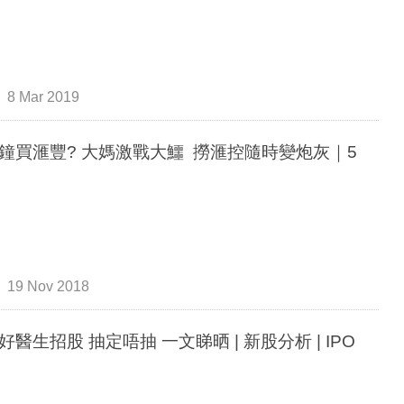
8 Mar 2019
鐘買滙豐? 大媽激戰大鱷 撈滙控隨時變炮灰｜5
19 Nov 2018
好醫生招股 抽定唔抽 一文睇晒 | 新股分析 | IPO