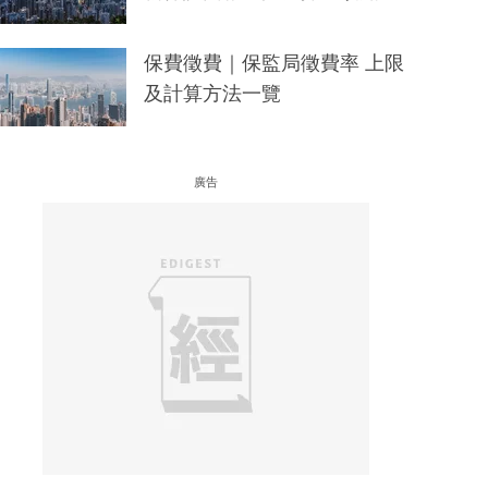
保費徵費｜保監局徵費率 上限
及計算方法一覽
廣告