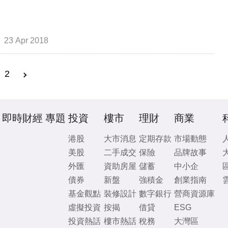
23 Apr 2018
2
即時財經
專題
投資
樓市
理財
商業
港股
大市消息
定期存款
市場動態
美股
二手成交
保險
品牌故事
外匯
資助房屋
儲蓄
中小企
債券
新盤
強積金
創業指南
基金觀點
裝修設計
數字銀行
營商資源庫
虛擬投資
按揭
借貸
ESG
投資熱話
樓市熱話
稅務
大灣區