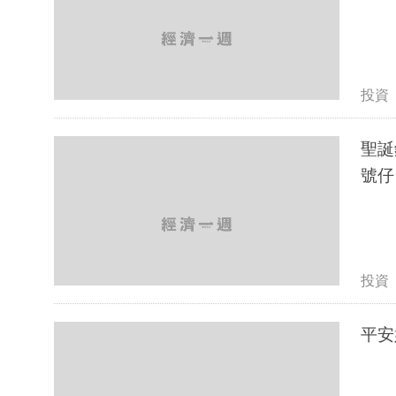
投資
聖誕
號仔
投資
平安