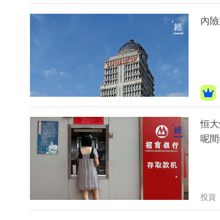
內險
恒大
呢間
投資