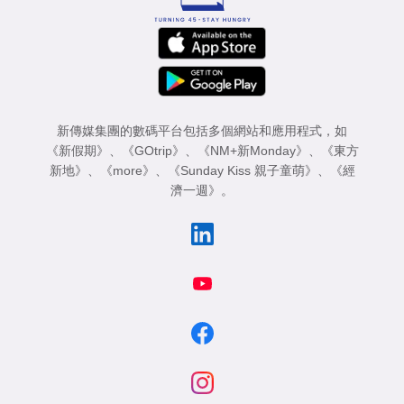
新傳媒集團的數碼平台包括多個網站和應用程式，如
《新假期》
、
《GOtrip》
、
《NM+新Monday》
、
《東方
新地》
、
《more》
、
《Sunday Kiss 親子童萌》
、
《經
濟一週》
。