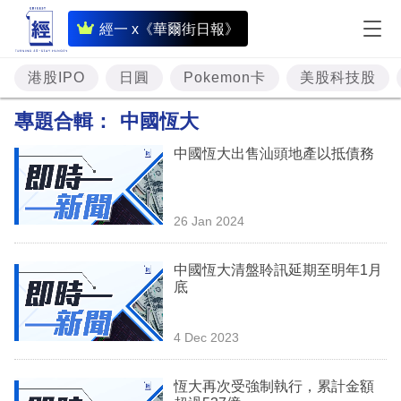
即
經一 x《華爾街日報》
時
財
港股IPO
日圓
Pokemon卡
美股科技股
經
專題合輯：
中國恆大
專
中國恆大出售汕頭地產以抵債務
題
投
26 Jan 2024
資
樓
中國恆大清盤聆訊延期至明年1月
底
市
理
4 Dec 2023
財
恆大再次受強制執行，累計金額
商