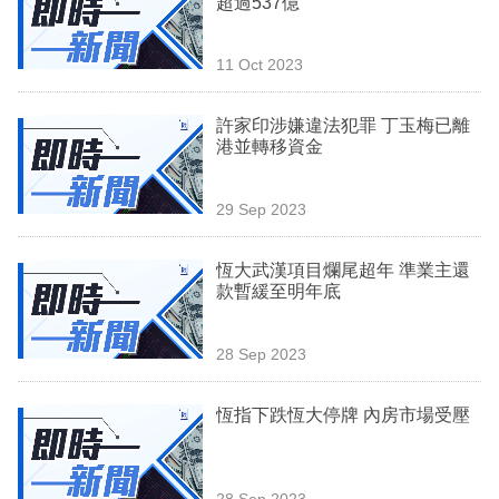
超過537億
業
科
11 Oct 2023
技
許家印涉嫌違法犯罪 丁玉梅已離
職
港並轉移資金
場
29 Sep 2023
生
活
恆大武漢項目爛尾超年 準業主還
款暫緩至明年底
時
事
28 Sep 2023
專
欄
恆指下跌恆大停牌 內房市場受壓
訂
閱
28 Sep 2023