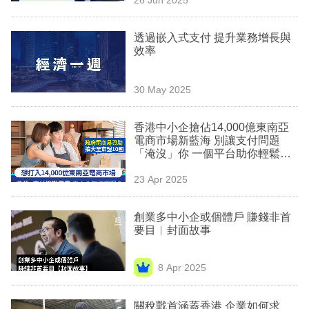
專
區
透過嵌入式支付 提升業務增長與
效率
30 May 2025
香港中小企搶佔14,000億東南亞
電商市場新藍海 別讓支付問題
「淹沒」你 一個平台助你輕鬆拓
展全球業務！
23 Apr 2025
創業多中小企或個體戶 賺錢非首
要目︳封面故事
8 Apr 2025
關稅戰首涵蓋香港 企業如何求