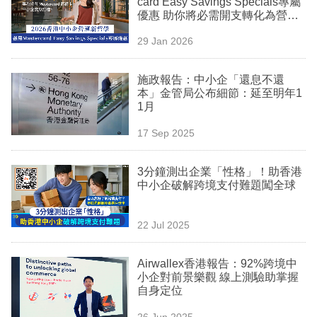
card Easy Savings Specials專屬
業
優惠 助你將必需開支轉化為營運
動力
科
29 Jan 2026
技
施政報告：中小企「還息不還
職
本」金管局公布細節：延至明年1
1月
場
17 Sep 2025
生
活
3分鐘測出企業「性格」！助香港
中小企破解跨境支付難題闖全球
時
事
22 Jul 2025
專
欄
Airwallex香港報告：92%跨境中
小企對前景樂觀 線上測驗助掌握
訂
自身定位
閱
26 Jun 2025