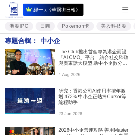
即
經一 x《華爾街日報》
時
財
港股IPO
日圓
Pokemon卡
美股科技股
經
專題合輯：
中小企
專
The Club推出首個專為港企而設
題
「AI CMO」平台！結合社交聆聽
與廣東話大模型 助中小企數分鐘
投
生成「貼地」宣傳短片
4 Aug 2026
資
樓
研究：香港公司AI使用率按年激
增 473% 中小企正熱捧Cursor等
市
編程助手
理
23 Jun 2026
財
2026中小企營運攻略 善用Master
商