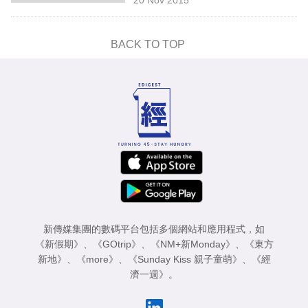
專
區
BACK TO TOP
新傳媒集團的數碼平台包括多個網站和應用程式，如
《新假期》
、
《GOtrip》
、
《NM+新Monday》
、
《東方
新地》
、
《more》
、
《Sunday Kiss 親子童萌》
、
《經
濟一週》
。