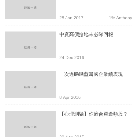
業
科
28 Jan 2017
1% Anthony
技
中資高價搶地未必睇回報
職
場
24 Dec 2016
生
活
一次過睇晒藍籌國企業績表現
時
事
8 Apr 2016
專
欄
【心理測驗】你適合買邊類股？
訂
閱
20 Nov 2015