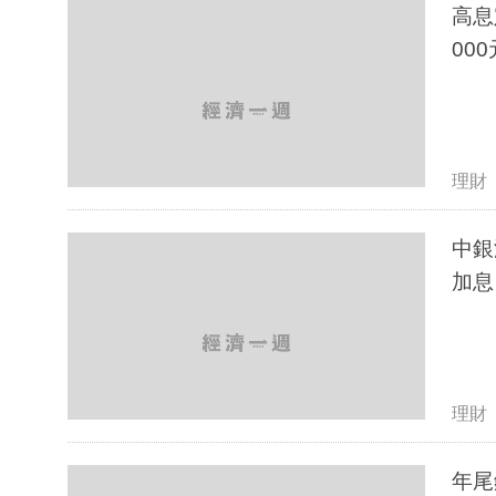
高息
000
理財
中銀
加息
理財
年尾