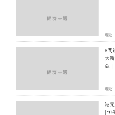
理財
8間
大新
亞｜
理財
港元
| 恒