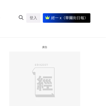
登入
經一 x《華爾街日報》
廣告