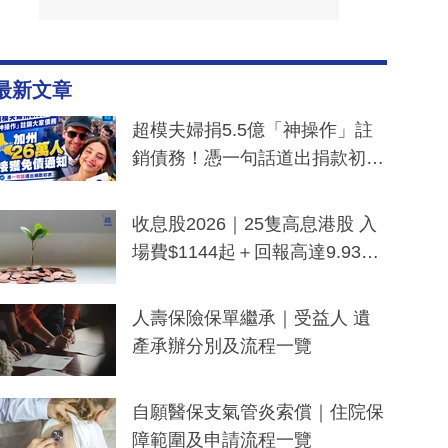
最新文章
超模夫婦捐5.5億「神操作」註
銷債務！憑一句話道出捐款初
衷：加州26萬人接獲免債通知、
一度被誤當詐騙手段
收息股2026｜25隻高息港股 入
場費$1144起＋回報高達9.93
厘！持續更新
人壽保險保單繼承｜受益人 遺
產承辦分別及流程一覽
自願醫保支氣管炎索償｜住院保
障範圍及申請流程一覽