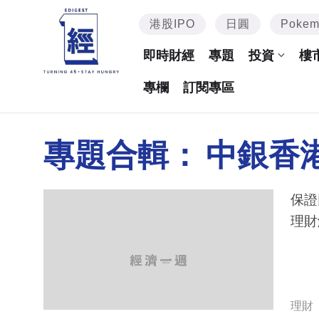
港股IPO
日圓
Poke
即時財經
專題
投資
樓
專欄
訂閱專區
專題合輯：
中銀香
保證
理財
理財