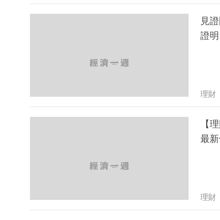
見證
證明
理財
【理
最新
理財