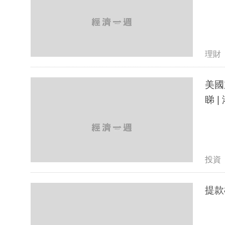
理財
美國
睇 |
投資
提款