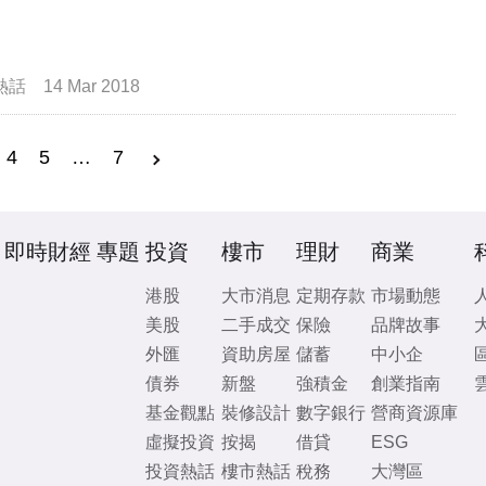
熱話
14 Mar 2018
4
5
…
7
即時財經
專題
投資
樓市
理財
商業
港股
大市消息
定期存款
市場動態
美股
二手成交
保險
品牌故事
外匯
資助房屋
儲蓄
中小企
債券
新盤
強積金
創業指南
基金觀點
裝修設計
數字銀行
營商資源庫
虛擬投資
按揭
借貸
ESG
投資熱話
樓市熱話
稅務
大灣區