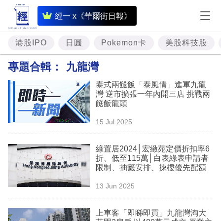
即
經一 x《華爾街日報》
時
財
港股IPO
日圓
Pokemon卡
美股科技股
經
專題合輯：
九龍灣
專
泰式兩餸飯「泰風情」進軍九龍
題
灣 逆市擴張一年內開三店 挑戰兩
餸飯龍頭
投
15 Jul 2025
資
樓
綠置居2024│宏緻苑定價折扣率6
折、低至115萬│白表綠表申請者
市
限制、抽籤安排、揀樓優先配額
理
13 Jun 2025
財
上車客「即睇即買」九龍灣淘大
商