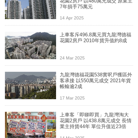
花園2房戶 以480萬元成交 原業主
業
7年損手75萬元
科
14 Apr 2025
技
上車客斥496.8萬元買九龍灣德福
職
花園2房戶 2010年貨升值約8成
場
24 Mar 2025
生
活
九龍灣德福花園538實呎戶獲區外
客承接 以550萬元成交 2021年貨
時
帳輸逾2成
事
17 Mar 2025
專
欄
上車客「即睇即買」九龍灣淘大
花園2房戶 以438.8萬元成交 長情
訂
業主持貨44年 單位升值近23倍
閱
14 Mar 2025