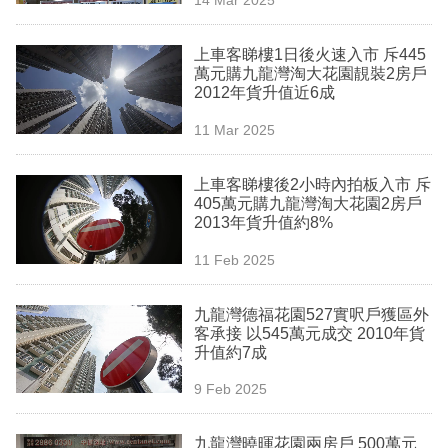
專
區
上車客睇樓1日後火速入市 斥445
萬元購九龍灣淘大花園靚裝2房戶
2012年貨升值近6成
11 Mar 2025
上車客睇樓後2小時內拍板入市 斥
405萬元購九龍灣淘大花園2房戶
2013年貨升值約8%
11 Feb 2025
九龍灣德福花園527實呎戶獲區外
客承接 以545萬元成交 2010年貨
升值約7成
9 Feb 2025
九龍灣曉暉花園兩房戶 500萬元