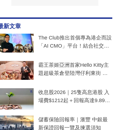
最新文章
The Club推出首個專為港企而設
「AI CMO」平台！結合社交聆
聽與廣東話大模型 助中小企數
分鐘生成「貼地」宣傳短片
霸王茶姬亞洲首家Hello Kitty主
題超級茶倉登陸灣仔利東街 推
出首創「伯爵紅茶色」Hello Kitt
y及香港限定特調系列
收息股2026｜25隻高息港股 入
場費$1212起＋回報高達9.89
厘！持續更新
儲蓄保險回報率｜滙豐 中銀最
新保證回報一覽及揀選須知