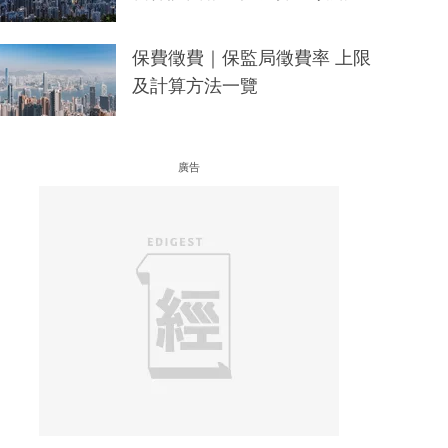
保費徵費｜保監局徵費率 上限
及計算方法一覽
廣告