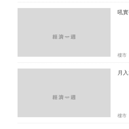
吼實
樓市
月入
樓市