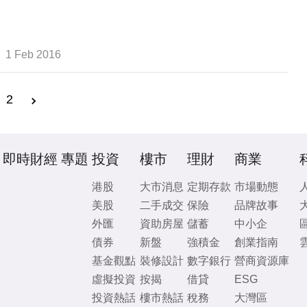
1 Feb 2016
2
即時財經
專題
投資
樓市
理財
商業
港股
大市消息
定期存款
市場動態
美股
二手成交
保險
品牌故事
外匯
資助房屋
儲蓄
中小企
債券
新盤
強積金
創業指南
基金觀點
裝修設計
數字銀行
營商資源庫
虛擬投資
按揭
借貸
ESG
投資熱話
樓市熱話
稅務
大灣區