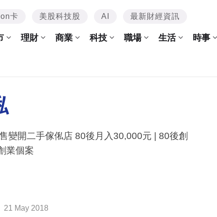
mon卡
美股科技股
AI
最新財經資訊
市
理財
商業
科技
職場
生活
時事
俬
售變開二手傢俬店 80後月入30,000元 | 80後創
| 創業個案
21 May 2018