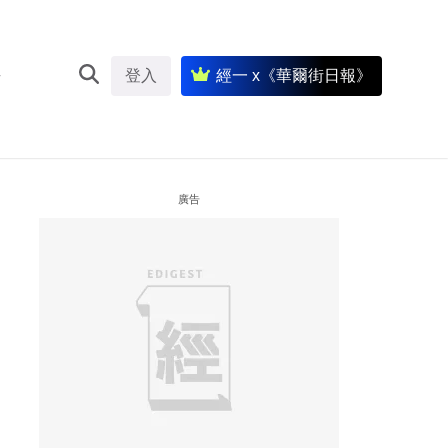
登入
經一 x《華爾街日報》
廣告