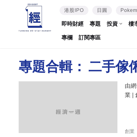
港股IPO
日圓
Poke
即時財經
專題
投資
樓
專欄
訂閱專區
專題合輯：
二手傢
由網
業 
創業