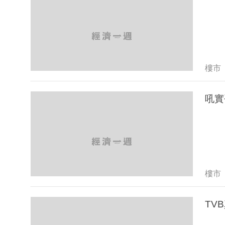
樓市
吼實
樓市
TV