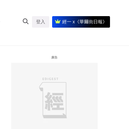
登入
經一 x《華爾街日報》
廣告