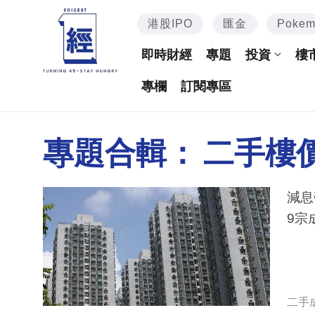
港股IPO
匯金
Poke
即時財經
專題
投資
樓
專欄
訂閱專區
專題合輯：
二手樓
減息帶
二手