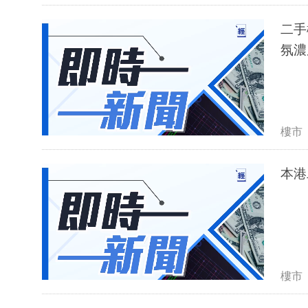
二手
氛濃
樓市
本港
樓市