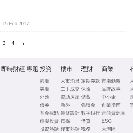
15 Feb 2017
3
4
即時財經
專題
投資
樓市
理財
商業
港股
大市消息
定期存款
市場動態
美股
二手成交
保險
品牌故事
外匯
資助房屋
儲蓄
中小企
債券
新盤
強積金
創業指南
基金觀點
裝修設計
數字銀行
營商資源庫
虛擬投資
按揭
借貸
ESG
投資熱話
樓市熱話
稅務
大灣區