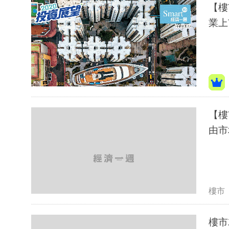
【樓
業上
【樓
由市
樓市
樓市