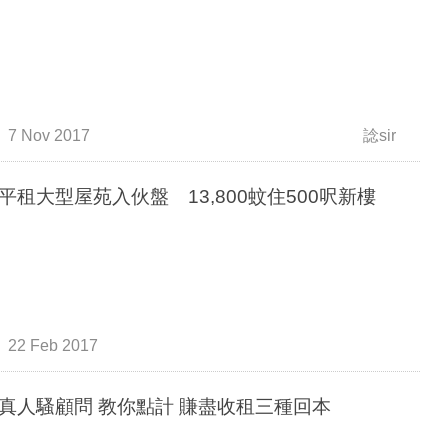
7 Nov 2017
諗sir
平租大型屋苑入伙盤 13,800蚊住500呎新樓
22 Feb 2017
B真人騷顧問 教你點計 賺盡收租三種回本