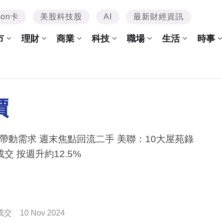
mon卡
美股科技股
AI
最新財經資訊
市
理財
商業
科技
職場
生活
時事
價
動需求 週末焦點回流二手 美聯：10大屋苑錄
9宗成交 按週升約12.5%
成交
10 Nov 2024