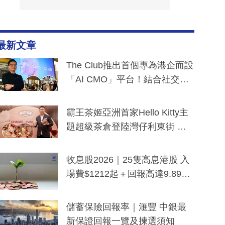
最新文章
The Club推出首個專為港企而設
「AI CMO」平台！結合社交聆
聽與廣東話大模型 助中小企數
分鐘生成「貼地」宣傳短片
霸王茶姬亞洲首家Hello Kitty主
題超級茶倉登陸灣仔利東街 推
出首創「伯爵紅茶色」Hello Kitt
y及香港限定特調系列
收息股2026｜25隻高息港股 入
場費$1212起＋回報高達9.89
厘！持續更新
儲蓄保險回報率｜滙豐 中銀最
新保證回報一覽及揀選須知