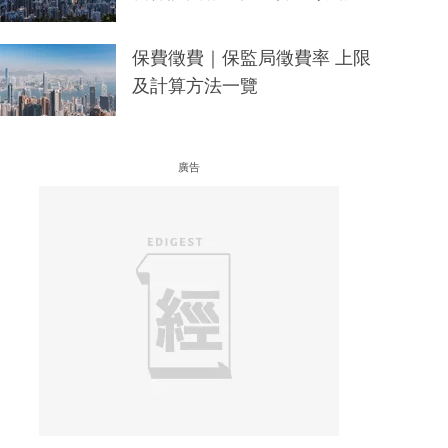
保費徵費｜保監局徵費率 上限
及計算方法一覽
廣告