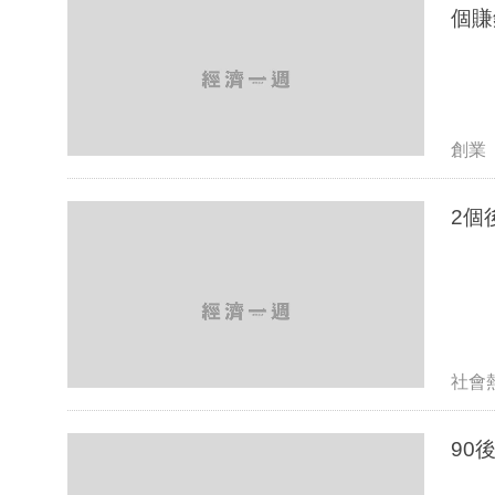
個賺
創業
社會
90