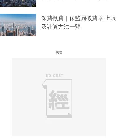
保費徵費｜保監局徵費率 上限
及計算方法一覽
廣告