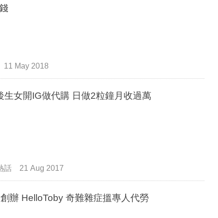
錢
11 May 2018
2個後生女開IG做代購 日做2粒鐘月收過萬
熱話
21 Aug 2017
後創辦 HelloToby 奇難雜症搵專人代勞