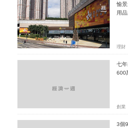
愉景
用品
理財
七年
600
創業
3個