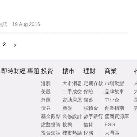
熱話
19 Aug 2016
2
即時財經
專題
投資
樓市
理財
商業
港股
大市消息
定期存款
市場動態
美股
二手成交
保險
品牌故事
外匯
資助房屋
儲蓄
中小企
債券
新盤
強積金
創業指南
基金觀點
裝修設計
數字銀行
營商資源庫
虛擬投資
按揭
借貸
ESG
投資熱話
樓市熱話
稅務
大灣區