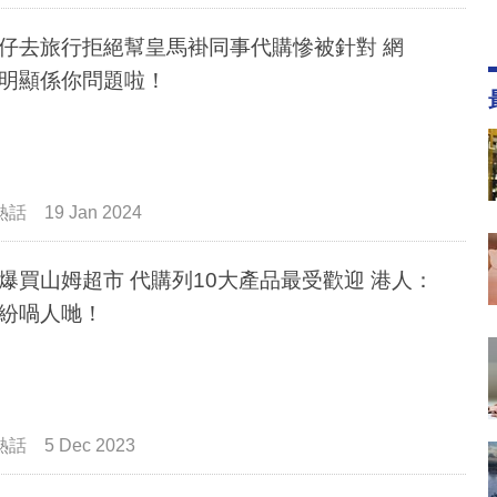
仔去旅行拒絕幫皇馬褂同事代購慘被針對 網
明顯係你問題啦！
熱話
19 Jan 2024
超市 代購列10大產品最受歡迎 港人：
紛喎人哋！
熱話
5 Dec 2023