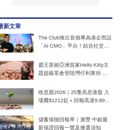
最新文章
The Club推出首個專為港企而設
「AI CMO」平台！結合社交聆
聽與廣東話大模型 助中小企數
分鐘生成「貼地」宣傳短片
霸王茶姬亞洲首家Hello Kitty主
題超級茶倉登陸灣仔利東街 推
出首創「伯爵紅茶色」Hello Kitt
y及香港限定特調系列
收息股2026｜25隻高息港股 入
場費$1212起＋回報高達9.89
厘！持續更新
儲蓄保險回報率｜滙豐 中銀最
新保證回報一覽及揀選須知