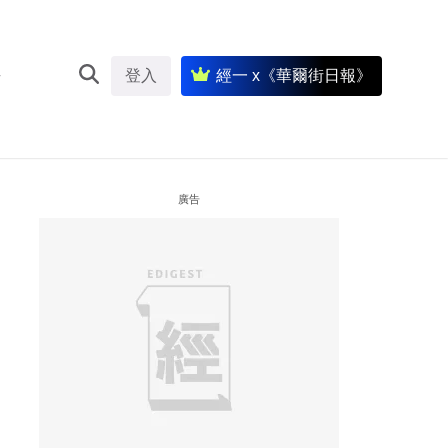
登入
經一 x《華爾街日報》
廣告