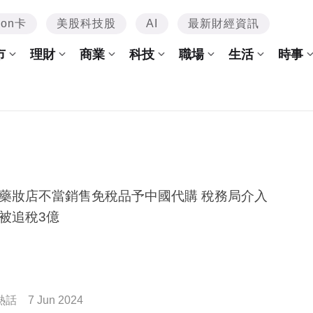
mon卡
美股科技股
AI
最新財經資訊
市
理財
商業
科技
職場
生活
時事
藥妝店不當銷售免稅品予中國代購 稅務局介入
被追稅3億
熱話
7 Jun 2024