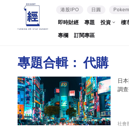
港股IPO
日圓
Poke
即時財經
專題
投資
樓
專欄
訂閱專區
專題合輯：
代購
日本
調查
社會