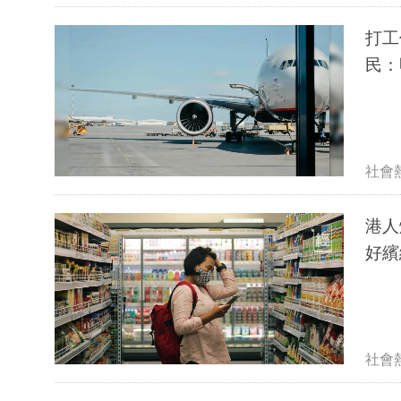
打工
民：
社會
港人爆買山姆
好繽
社會