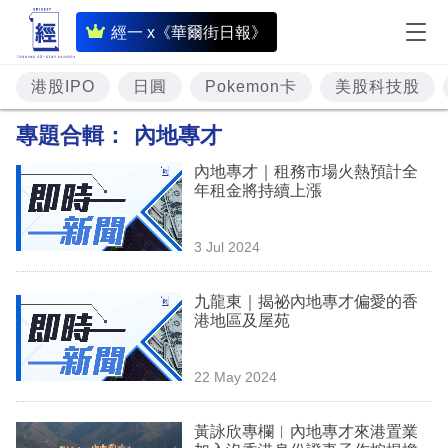
即
經一 x《華爾街日報》
時
財
港股IPO
日圓
Pokemon卡
美股科技股
經
專題合輯：
內地專才
專
內地專才｜租務市場火熱預計全
題
年租金將持續上漲
投
3 Jul 2024
資
樓
九龍東｜揭祕內地專才偏愛的香
港地區及屋苑
市
理
22 May 2024
財
黃詠欣專欄︳內地專才來港置業
商