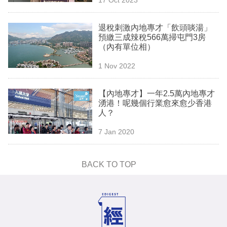
專
區
退稅刺激內地專才「飲頭啖湯」
預繳三成辣稅566萬掃屯門3房
（內有單位相）
1 Nov 2022
【內地專才】一年2.5萬內地專才
湧港！呢幾個行業愈來愈少香港
人？
7 Jan 2020
BACK TO TOP