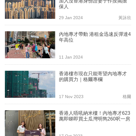
加入沒香港身份證妻子作按揭擔
業
保人
科
29 Jan 2024
黃詠欣
技
內地專才帶動 港租金迅速反彈達4
職
年高位
場
11 Jan 2024
生
活
香港樓市現在只能寄望內地專才
的購買力｜格爾專欄
時
事
17 Nov 2023
格爾
專
欄
香港人唔吼納米樓！內地專才623
萬即睇即買土瓜灣明雋260呎一房
訂
閱
17 Oct 2023