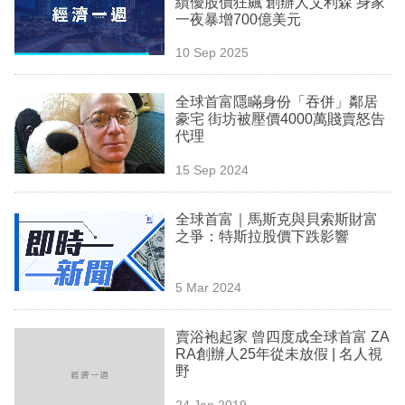
績優股價狂飆 創辦人艾利森 身家
業
一夜暴增700億美元
科
10 Sep 2025
技
全球首富隱瞞身份「吞併」鄰居
職
豪宅 街坊被壓價4000萬賤賣怒告
代理
場
15 Sep 2024
生
活
全球首富｜馬斯克與貝索斯財富
之爭：特斯拉股價下跌影響
時
事
5 Mar 2024
專
欄
賣浴袍起家 曾四度成全球首富 ZA
RA創辦人25年從未放假 | 名人視
訂
野
閱
24 Jan 2019