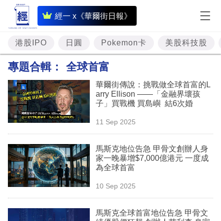
即
經一 x《華爾街日報》
時
財
港股IPO
日圓
Pokemon卡
美股科技股
經
專題合輯：
全球首富
專
華爾街傳說：挑戰做全球首富的L
題
arry Ellison ——「金融界壞孩
子」買戰機 買島嶼 結6次婚
投
11 Sep 2025
資
樓
馬斯克地位告急 甲骨文創辦人身
家一晚暴增$7,000億港元 一度成
市
為全球首富
理
10 Sep 2025
財
馬斯克全球首富地位告急 甲骨文
商