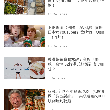
員工 公司 Admin：呢兩款餸冇得
業
輸！
科
19 Dec 2022
技
兩餸飯衝出國際｜深水埗叫蒸雞
職
日本女YouTuber狂飲啤酒：Oish
i!（有片）
場
15 Dec 2022
生
活
香港茶餐廳超寒酸五寶飯「揚
威」台灣 52蚊港式頹飯到底食啲
時
乜？
事
9 Dec 2022
專
欄
蔡瀾5字點評兩餸飯現象！批飲食
界「貧富懸殊」：高級餐廳5,000
訂
蚊食唔到乾鮑
閱
7 Dec 2022