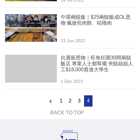
專
區
中環兩餸飯｜$25兩餸飯成OL恩
物 瘋搶煎肉餅、咕嚕肉
23 Jun 2022
抗通脹恩物｜旺角狂開30間兩餸
飯店 專業人士都幫襯 夾餸姐姐人
工$18,000貴過大學生
1 Dec 2021
1
2
3
4
BACK TO TOP