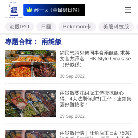
即
經一 x《華爾街日報》
時
財
港股IPO
日圓
Pokemon卡
美股科技股
經
專題合輯：
兩餸飯
專
網民想請鬼佬同事食兩餸飯 求英
題
文官方譯名：HK Style Omakase
（好似係）
投
30 Sep 2022
資
樓
兩餸飯關注組版主傳授揀餸心
得、4大法則俘虜打工仔：連鎖集
市
團好難搶客！
理
29 Sep 2022
財
兩餸飯行情｜旺角店主日薪750蚊
商