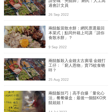
請全職「夾餸師」 網民：人工高
業
過會計文員
科
26 Sep 2022
技
兩餸飯當散水餅：網民票選最回
職
本菜式｜點同外籍上司講「請你
食散水餅」？
場
9 Sep 2022
生
活
兩餸飯殺入金鐘太古廣場 金鐘打
工仔：「窮人恩物」賣75蚊食啲
時
咩？
事
25 Aug 2022
專
欄
兩餸飯技巧｜高手自爆「量化心
法」餐餐爆盒：最後一個餸KO夾
訂
餸姐姐！
閱
14 Jul 2022