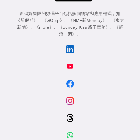
新傳媒集團的數碼平台包括多個網站和應用程式，如
《新假期》
、
《GOtrip》
、
《NM+新Monday》
、
《東方
新地》
、
《more》
、
《Sunday Kiss 親子童萌》
、
《經
濟一週》
。