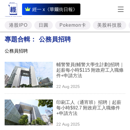
即
經一 x《華爾街日報》
時
財
港股IPO
日圓
Pokemon卡
美股科技股
經
專題合輯：
公務員招聘
專
公務員招聘
題
輔警警員(輔警大學生計劃)招聘｜
投
起薪每小時$115 附政府工入職條
資
件+申請方法
樓
22 Aug 2025
市
印刷工人（通宵班）招聘｜起薪
理
每小時$92.7 附政府工入職條件
+申請方法
財
22 Aug 2025
商