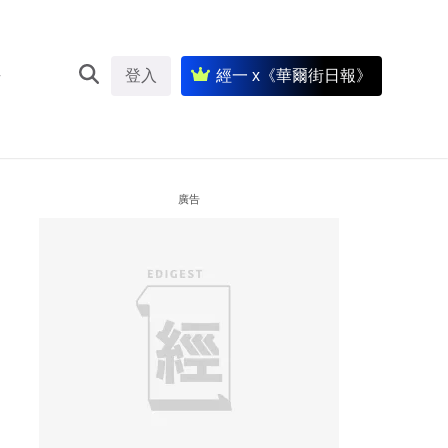
登入
經一 x《華爾街日報》
廣告