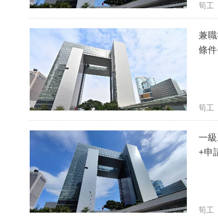
筍工
兼職社
條件
筍工
一級工
+申
筍工