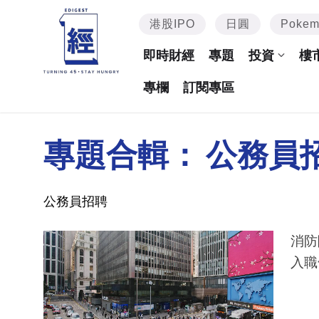
港股IPO
日圓
Poke
即時財經
專題
投資
樓
專欄
訂閱專區
專題合輯：
公務員
公務員招聘
消防
入職