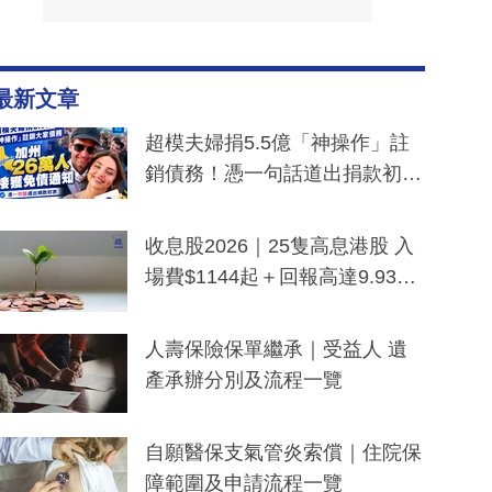
最新文章
超模夫婦捐5.5億「神操作」註
銷債務！憑一句話道出捐款初
衷：加州26萬人接獲免債通知、
一度被誤當詐騙手段
收息股2026｜25隻高息港股 入
場費$1144起＋回報高達9.93
厘！持續更新
人壽保險保單繼承｜受益人 遺
產承辦分別及流程一覽
自願醫保支氣管炎索償｜住院保
障範圍及申請流程一覽