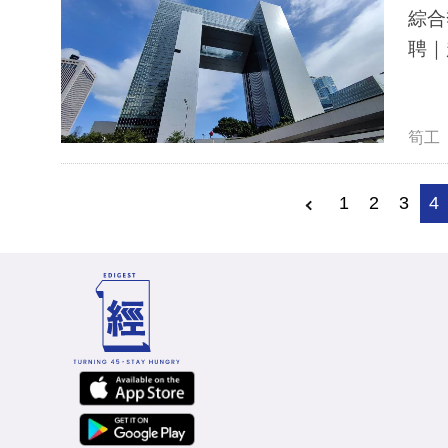
綜合
筍工
1
2
3
4