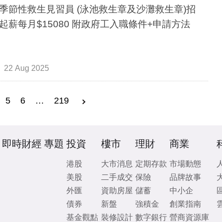
季節性救生見習員 (泳池救生章及沙灘救生章)招
聘｜起薪每月$15080 附政府工入職條件+申請方法
22 Aug 2025
5
6
…
219
即時財經
專題
投資
樓市
理財
商業
港股
大市消息
定期存款
市場動態
美股
二手成交
保險
品牌故事
外匯
資助房屋
儲蓄
中小企
債券
新盤
強積金
創業指南
基金觀點
裝修設計
數字銀行
營商資源庫