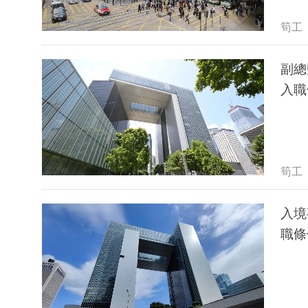
筍工
副總監
入職
筍工
入境事
職條