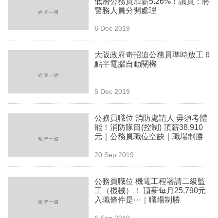
低層公務員加薪5.26%！議員：將
業
警務人員分開處理
科
6 Dec 2019
技
大阪政府奇招迫公務員準時放工 6
職
點半電腦自動關機
場
5 Dec 2019
生
活
公務員職位 消防處請人 毋須考體
能！消防隊目(控制) 頂薪38,910
時
元｜公務員職位空缺｜職場制勝
事
20 Sep 2019
專
欄
公務員職位 機電工程署請二級監
工（機械）！ 頂薪每月25,790元
訂
入職條件是⋯｜職場制勝
閱
6 Sep 2019