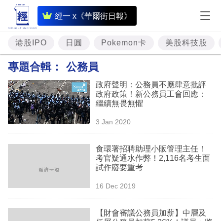
即
經一 x《華爾街日報》
時
財
港股IPO
日圓
Pokemon卡
美股科技股
經
專題合輯：
公務員
專
政府聲明：公務員不應肆意批評
題
政府政策！新公務員工會回應：
繼續無畏無懼
投
3 Jan 2020
資
樓
食環署招聘助理小販管理主任！
考官疑通水作弊！2,116名考生面
市
試作廢要重考
理
16 Dec 2019
財
【財會審議公務員加薪】中層及
商