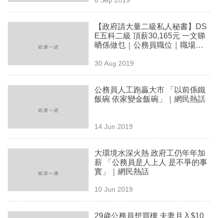
專
區
【政府請大量二級私人秘書】DS
E五科二級 頂薪30,165元 一文睇
晒係做乜｜公務員職位｜職場制
勝
30 Aug 2019
公務員人工跑贏大市 「以前係鐵
飯碗 依家變金飯碗」｜網民熱話
14 Jun 2019
大環境水深火熱 政府工仍年年加
薪 「公務員是人上人 是不爭的事
實」｜網民熱話
10 Jun 2019
29歲公務員想買樓 夫妻月入$10