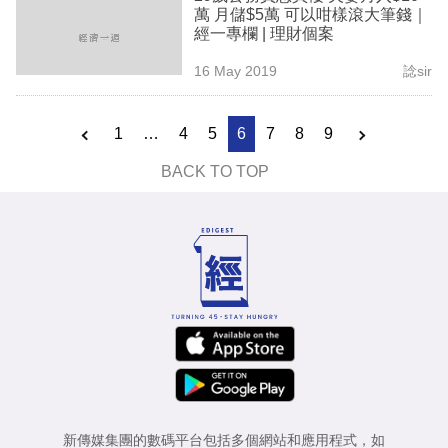
萬 月儲$5萬 可以咁樣滾大筆錢｜
經一專欄 | 理財個案
16 May 2019
諗sir
1
…
4
5
6
7
8
9
BACK TO TOP
新傳媒集團的數碼平台包括多個網站和應用程式，如