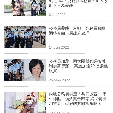
4」加幅！公務員事務局：加入政
業
府不只為薪酬
科
6 Jul 2022
技
公務員薪酬｜林鄭：公務員薪酬
職
調整交由下屆政府處理
場
14 Jun 2022
生
活
公務員加薪｜兩大團體強調按機
制加薪 葉劉：高層加逾7%是脫離
時
現實！
事
26 May 2022
專
欄
內地公務員突遭「共同減薪」 學
生補貼、績效獎金歸零 網民憂被
訂
割韭菜：說好的共同富裕呢？
閱
10 Dec 2021