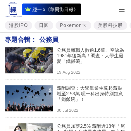
即
經一 x《華爾街日報》
時
財
港股IPO
日圓
Pokemon卡
美股科技股
經
專題合輯：
公務員
專
公務員離職人數逾1.6萬、空缺為
題
1981年後新高！調查：大學生最
愛「鐵飯碗」
投
19 Aug 2022
資
樓
薪酬調查：大學畢業生冀起薪點
增至2.53萬 呢一科出身特別鍾意
市
「鐵飯碗」！
理
30 Jul 2022
財
公務員加薪2.5% 薪酬近13年「尾
商