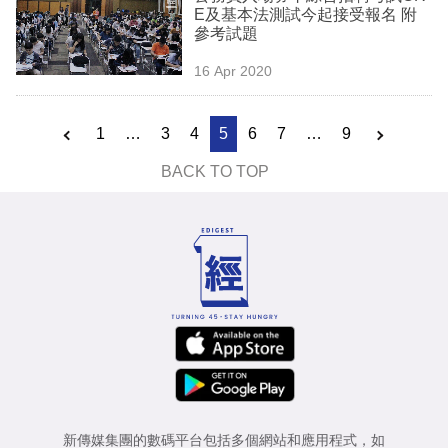
E及基本法測試今起接受報名 附
參考試題
16 Apr 2020
1
…
3
4
5
6
7
…
9
BACK TO TOP
新傳媒集團的數碼平台包括多個網站和應用程式，如