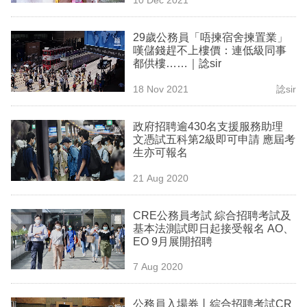
專
區
29歲公務員「唔揀宿舍揀置業」
嘆儲錢趕不上樓價：連低級同事
都供樓……｜諗sir
18 Nov 2021
諗sir
政府招聘逾430名支援服務助理
文憑試五科第2級即可申請 應屆考
生亦可報名
21 Aug 2020
CRE公務員考試 綜合招聘考試及
基本法測試即日起接受報名 AO、
EO 9月展開招聘
7 Aug 2020
公務員入場券丨綜合招聘考試CR