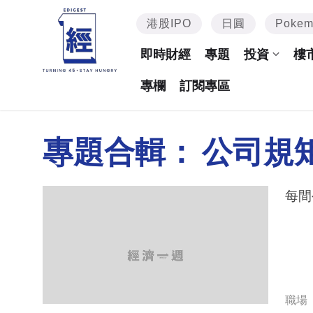
港股IPO
日圓
Poke
即時財經
專題
投資
樓
專欄
訂閱專區
專題合輯：
公司規
每間
職場