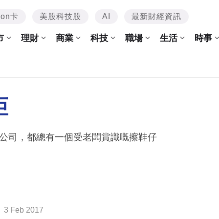
mon卡
美股科技股
AI
最新財經資訊
市
理財
商業
科技
職場
生活
時事
矩
公司，都總有一個受老闆賞識嘅擦鞋仔
3 Feb 2017