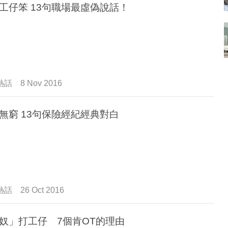
工仔笨 13句職場最虛偽說話！
熱話
8 Nov 2016
回味無窮 13句保險經紀經典對白
熱話
26 Oct 2016
奴」打工仔 7個肯OT的理由