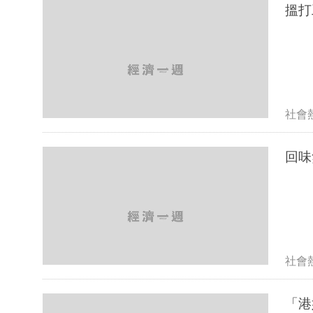
搵打
社會
社會
「港