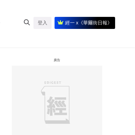
登入
經一 x《華爾街日報》
廣告