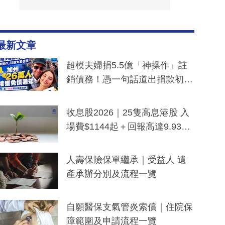
最新文章
超模夫婦捐5.5億「神操作」註
銷債務！憑一句話道出捐款初
衷：加州26萬人接獲免債通知、
一度被誤當詐騙手段
收息股2026｜25隻高息港股 入
場費$1144起＋回報高達9.93
厘！持續更新
人壽保險保單繼承｜受益人 遺
產承辦分別及流程一覽
自願醫保支氣管炎索償｜住院保
障範圍及申請流程一覽