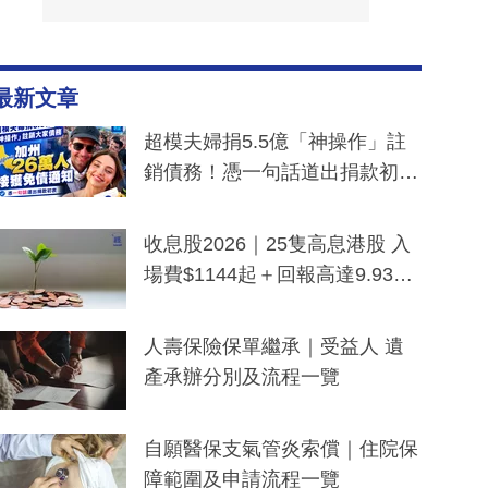
最新文章
超模夫婦捐5.5億「神操作」註
銷債務！憑一句話道出捐款初
衷：加州26萬人接獲免債通知、
一度被誤當詐騙手段
收息股2026｜25隻高息港股 入
場費$1144起＋回報高達9.93
厘！持續更新
人壽保險保單繼承｜受益人 遺
產承辦分別及流程一覽
自願醫保支氣管炎索償｜住院保
障範圍及申請流程一覽