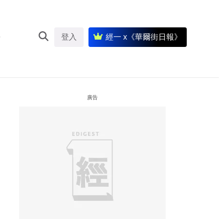
登入
經一 x《華爾街日報》
廣告