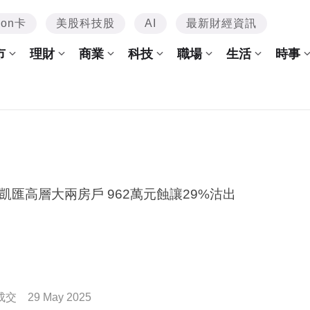
mon卡
美股科技股
AI
最新財經資訊
市
理財
商業
科技
職場
生活
時事
觀塘凱匯高層大兩房戶 962萬元蝕讓29%沽出
成交
29 May 2025