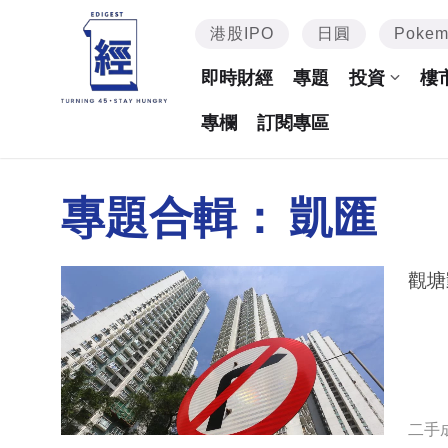
港股IPO
日圓
Poke
即時財經
專題
投資
樓
專欄
訂閱專區
專題合輯：
凱匯
二手