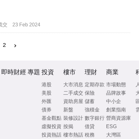
成交
23 Feb 2024
2
即時財經
專題
投資
樓市
理財
商業
港股
大市消息
定期存款
市場動態
美股
二手成交
保險
品牌故事
外匯
資助房屋
儲蓄
中小企
債券
新盤
強積金
創業指南
基金觀點
裝修設計
數字銀行
營商資源庫
虛擬投資
按揭
借貸
ESG
投資熱話
樓市熱話
稅務
大灣區