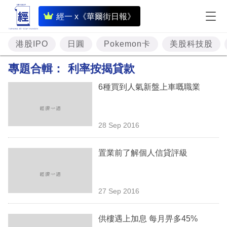
即
經一 x《華爾街日報》
時
財
港股IPO
日圓
Pokemon卡
美股科技股
經
專題合輯：
利率按揭貸款
專
6種買到人氣新盤上車嘅職業
題
投
28 Sep 2016
資
樓
置業前了解個人信貸評級
市
理
27 Sep 2016
財
供樓遇上加息 每月畀多45%
商