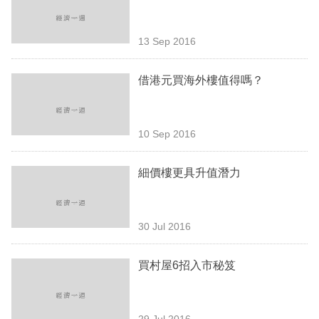
業
科
13 Sep 2016
技
借港元買海外樓值得嗎？
職
場
10 Sep 2016
生
活
細價樓更具升值潛力
時
事
30 Jul 2016
專
欄
買村屋6招入市秘笈
訂
閱
29 Jul 2016