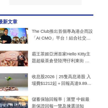
最新文章
The Club推出首個專為港企而設
「AI CMO」平台！結合社交聆
聽與廣東話大模型 助中小企數
分鐘生成「貼地」宣傳短片
霸王茶姬亞洲首家Hello Kitty主
題超級茶倉登陸灣仔利東街 推
出首創「伯爵紅茶色」Hello Kitt
y及香港限定特調系列
收息股2026｜25隻高息港股 入
場費$1212起＋回報高達9.89
厘！持續更新
儲蓄保險回報率｜滙豐 中銀最
新保證回報一覽及揀選須知