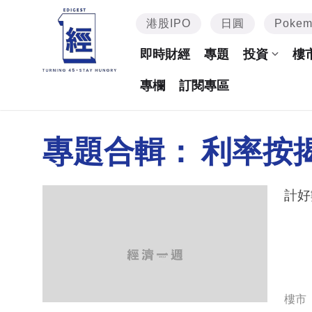
港股IPO
日圓
Poke
即時財經
專題
投資
樓
專欄
訂閱專區
專題合輯：
利率按
計好
樓市