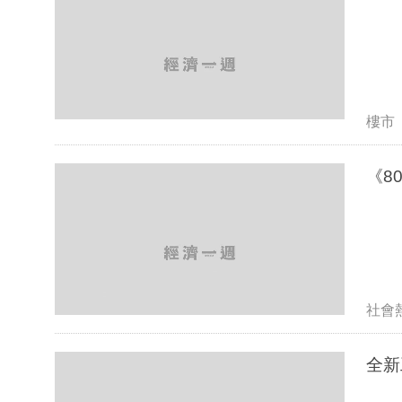
樓市
《8
社會
全新