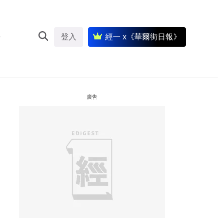
登入
經一 x《華爾街日報》
廣告