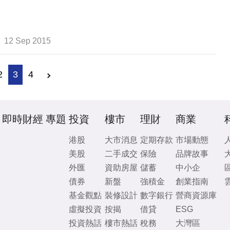
12 Sep 2015
2
3
4
即時財經
專題
投資
樓市
理財
商業
港股
大市消息
定期存款
市場動態
美股
二手成交
保險
品牌故事
外匯
資助房屋
儲蓄
中小企
債券
新盤
強積金
創業指南
基金觀點
裝修設計
數字銀行
營商資源庫
虛擬投資
按揭
借貸
ESG
投資熱話
樓市熱話
稅務
大灣區