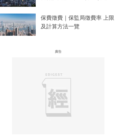
保費徵費｜保監局徵費率 上限
及計算方法一覽
廣告