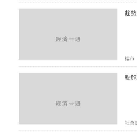
樓市
點解
社會