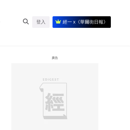
登入
經一 x《華爾街日報》
廣告