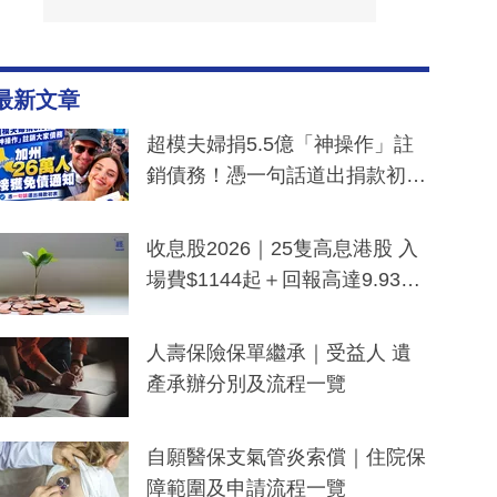
最新文章
超模夫婦捐5.5億「神操作」註
銷債務！憑一句話道出捐款初
衷：加州26萬人接獲免債通知、
一度被誤當詐騙手段
收息股2026｜25隻高息港股 入
場費$1144起＋回報高達9.93
厘！持續更新
人壽保險保單繼承｜受益人 遺
產承辦分別及流程一覽
自願醫保支氣管炎索償｜住院保
障範圍及申請流程一覽