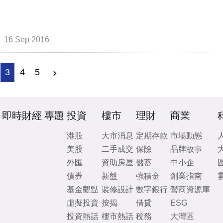
16 Sep 2016
3
4
5
即時財經
專題
投資
樓市
理財
商業
港股
大市消息
定期存款
市場動態
美股
二手成交
保險
品牌故事
外匯
資助房屋
儲蓄
中小企
債券
新盤
強積金
創業指南
基金觀點
裝修設計
數字銀行
營商資源庫
虛擬投資
按揭
借貸
ESG
投資熱話
樓市熱話
稅務
大灣區