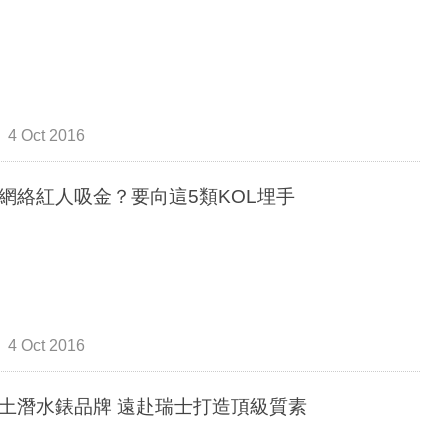
4 Oct 2016
網絡紅人吸金？要向這5類KOL埋手
4 Oct 2016
創本土潛水錶品牌 遠赴瑞士打造頂級質素