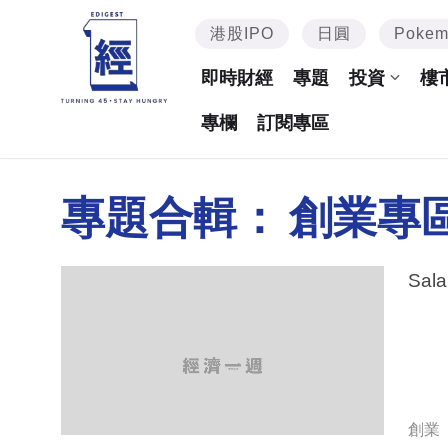
港股IPO
日圓
Poke
即時財經
專題
投資
樓
專欄
訂閱專區
專題合輯：
創業專
創業