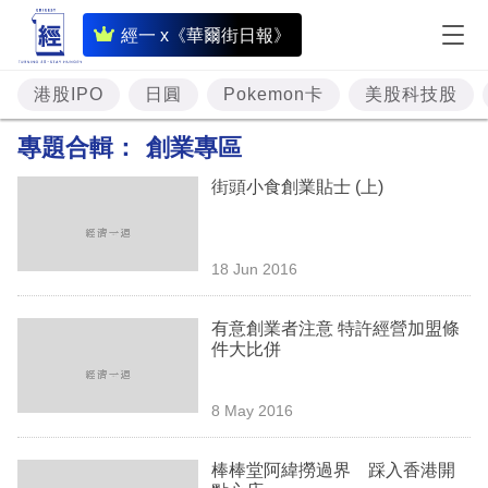
即
經一 x《華爾街日報》
時
財
港股IPO
日圓
Pokemon卡
美股科技股
經
專題合輯：
創業專區
專
街頭小食創業貼士 (上)
題
投
18 Jun 2016
資
樓
有意創業者注意 特許經營加盟條
件大比併
市
理
8 May 2016
財
棒棒堂阿緯撈過界 踩入香港開
商