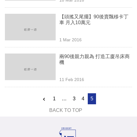
專
區
【頭搖又尾擺】90後賣飄移卡丁
車 月入10萬元
1 Mar 2016
兩90後親力親為 打造工廈吊床商
機
11 Feb 2016
1
…
3
4
5
BACK TO TOP