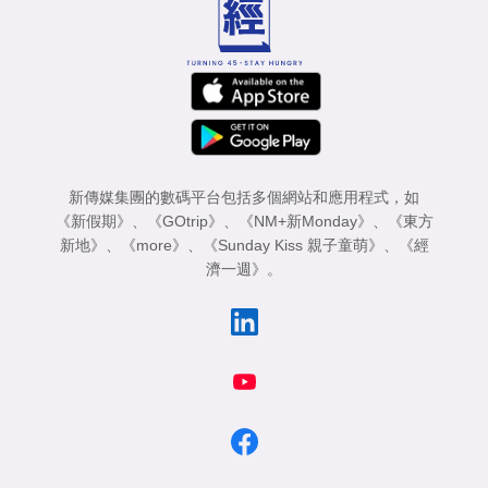
新傳媒集團的數碼平台包括多個網站和應用程式，如
《新假期》
、
《GOtrip》
、
《NM+新Monday》
、
《東方
新地》
、
《more》
、
《Sunday Kiss 親子童萌》
、
《經
濟一週》
。