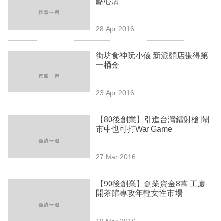
點心店
業
科
28 Apr 2016
技
街坊食神阮小儀 新派麵店賺得第
職
一桶金
場
23 Apr 2016
生
活
【80後創業】引進台灣鐳射槍 鬧
市中也可打War Game
時
事
27 Mar 2016
專
欄
【90後創業】創業資金8萬 工廈
開茶館專攻年輕女性市場
訂
閱
18 Mar 2016