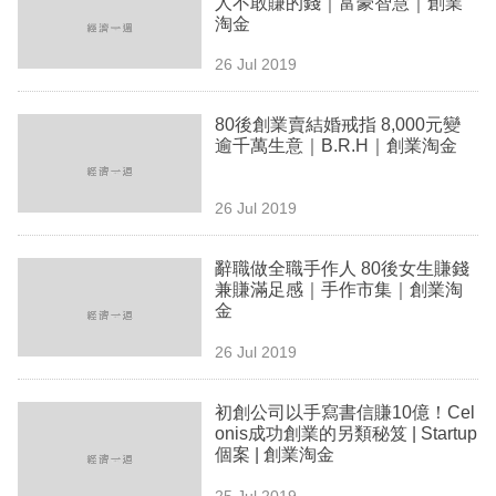
人不敢賺的錢｜富豪智慧｜創業
業
淘金
科
26 Jul 2019
技
80後創業賣結婚戒指 8,000元變
職
逾千萬生意｜B.R.H｜創業淘金
場
26 Jul 2019
生
活
辭職做全職手作人 80後女生賺錢
兼賺滿足感｜手作市集｜創業淘
時
金
事
26 Jul 2019
專
欄
初創公司以手寫書信賺10億！Cel
onis成功創業的另類秘笈 | Startup
訂
個案 | 創業淘金
閱
25 Jul 2019