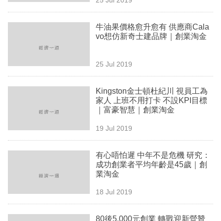
專
區
牛油果價格愈升愈有 供應商Cala
vo想仿新奇士建品牌｜創業淘金
25 Jul 2019
Kingston金士頓杜紀川 視員工為
家人 上班不用打卡 不設KPI目標
｜富豪智慧｜創業淘金
19 Jul 2019
有心唔怕遲 中年不是危機 研究：
成功創業者平均年齡是45歲｜創
業淘金
18 Jul 2019
80後5,000元創業 轉戰迎新營贊