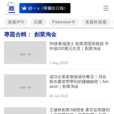
即
經一 x《華爾街日報》
時
財
港股IPO
日圓
Pokemon卡
美股科技股
經
專題合輯：
創業淘金
專
90後棄做護士 創業賣隱形眼鏡 半
題
年做200萬元生意｜創業淘金
投
1 Aug 2019
資
樓
成功企業家都做過快餐店！貝佐
斯在麥當勞學到的賺錢秘密｜Am
市
azon｜創業淘金
理
26 Jul 2019
財
王健林創業3個體會 棄官從商賺別
商