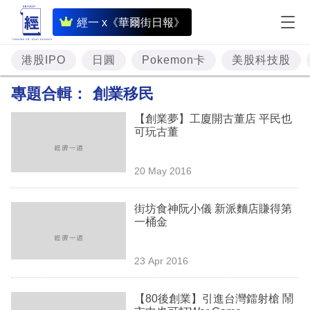
即
經一 x《華爾街日報》
時
財
港股IPO
日圓
Pokemon卡
美股科技股
經
專題合輯：
創業移民
專
【創業夢】工廈開古董店 平民也
題
可玩古董
投
20 May 2016
資
樓
街坊食神阮小儀 新派麵店賺得第
一桶金
市
理
23 Apr 2016
財
【80後創業】引進台灣鐳射槍 鬧
商