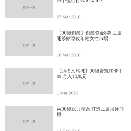
市中也可打War Game
業
科
27 Mar 2016
技
【90後創業】創業資金8萬 工廈
職
開茶館專攻年輕女性市場
場
18 Mar 2016
生
活
【頭搖又尾擺】90後賣飄移卡丁
車 月入10萬元
時
事
1 Mar 2016
專
欄
兩90後親力親為 打造工廈吊床商
機
訂
閱
11 Feb 2016