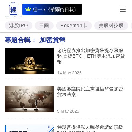
即
經一 x《華爾街日報》
時
財
港股IPO
日圓
Pokemon卡
美股科技股
經
專題合輯：
加密貨幣
專
老虎證券推出加密貨幣提存幣服
題
務 支援BTC、ETH等主流加密貨
幣
投
14 May 2025
資
樓
美國參議院民主黨阻擋監管加密
貨幣法案
市
理
9 May 2025
財
特朗普提供私人晚餐邀請給頂級
商