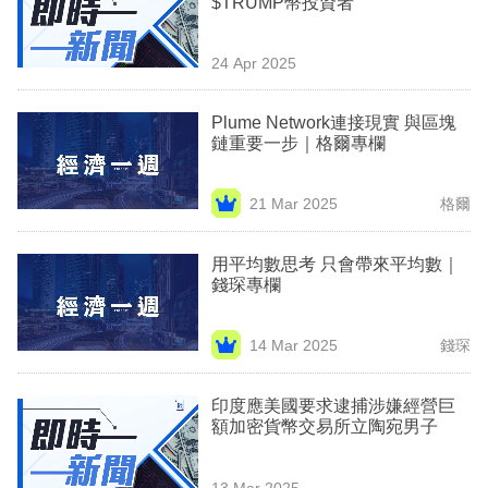
$TRUMP幣投資者
業
科
24 Apr 2025
技
Plume Network連接現實 與區塊
職
鏈重要一步｜格爾專欄
場
21 Mar 2025
格爾
生
活
用平均數思考 只會帶來平均數｜
錢琛專欄
時
事
14 Mar 2025
錢琛
專
欄
印度應美國要求逮捕涉嫌經營巨
額加密貨幣交易所立陶宛男子
訂
閱
13 Mar 2025