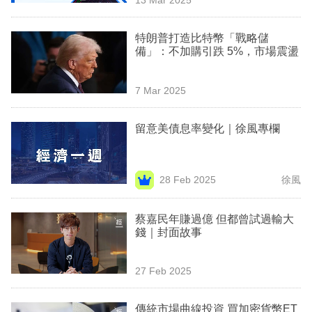
專
區
特朗普打造比特幣「戰略儲
備」：不加購引跌 5%，市場震盪
7 Mar 2025
留意美債息率變化｜徐風專欄
28 Feb 2025
徐風
蔡嘉民年賺過億 但都曾試過輸大
錢｜封面故事
27 Feb 2025
傳統市場曲線投資 買加密貨幣ET