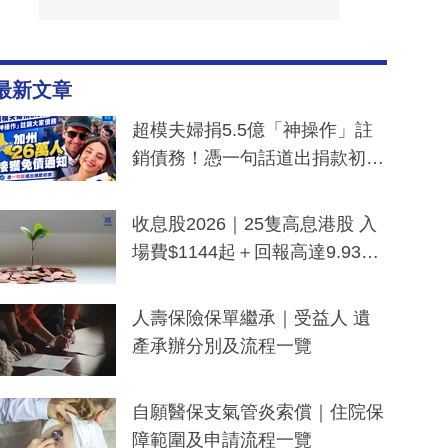
最新文章
超模夫婦捐5.5億「神操作」註
銷債務！憑一句話道出捐款初
衷：加州26萬人接獲免債通知、
一度被誤當詐騙手段
收息股2026｜25隻高息港股 入
場費$1144起＋回報高達9.93
厘！持續更新
人壽保險保單繼承｜受益人 遺
產承辦分別及流程一覽
自願醫保支氣管炎索償｜住院保
障範圍及申請流程一覽