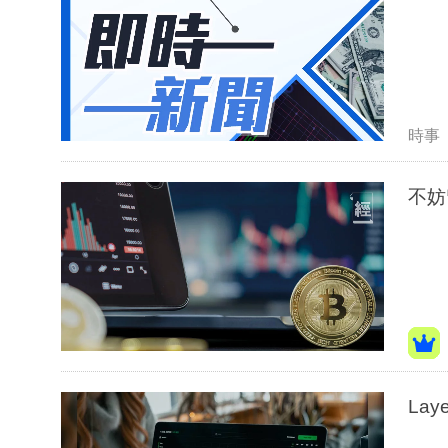
時事
不妨
La