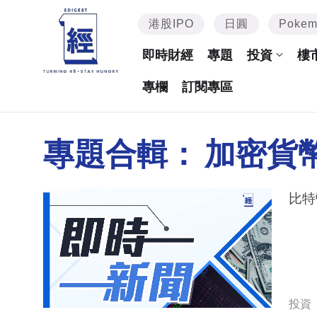
港股IPO
日圓
Poke
即時財經
專題
投資
樓
專欄
訂閱專區
專題合輯：
加密貨
比特
投資