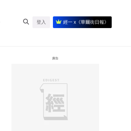
登入
經一 x《華爾街日報》
廣告