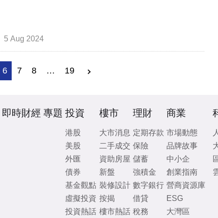
5 Aug 2024
6
7
8
…
19
即時財經
專題
投資
樓市
理財
商業
港股
大市消息
定期存款
市場動態
美股
二手成交
保險
品牌故事
外匯
資助房屋
儲蓄
中小企
債券
新盤
強積金
創業指南
基金觀點
裝修設計
數字銀行
營商資源庫
虛擬投資
按揭
借貸
ESG
投資熱話
樓市熱話
稅務
大灣區