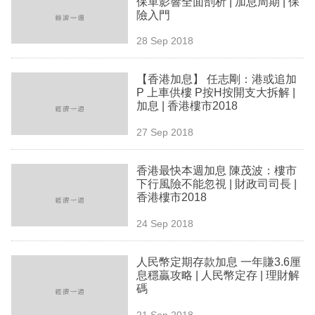
保單影響全面剖析 | 加息周期 | 保
業
險入門
科
28 Sep 2018
技
【香港加息】 任志剛：港或追加
職
P 上車供樓 P按H按開支大拆解 |
加息 | 香港樓市2018
場
27 Sep 2018
生
活
香港最快本週加息 陳茂波：樓市
下行風險不能忽視 | 財政司司長 |
時
香港樓市2018
事
24 Sep 2018
專
欄
人民幣定期存款加息 一年賺3.6厘
息穩贏攻略 | 人民幣定存 | 理財解
訂
碼
閱
21 Sep 2018