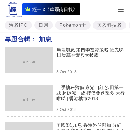
即
經一 x《華爾街日報》
時
財
港股IPO
日圓
Pokemon卡
美股科技股
經
專題合輯：
加息
專
無懼加息 第四季投資策略 搶先睇
題
11隻基金愛股大披露
投
3 Oct 2018
資
樓
二手樓狂劈價 嘉湖山莊 沙田第一
城 起碼減一成 樓價要跌幾多 大行
市
咁睇 | 香港樓市2018
理
2 Oct 2018
財
美國8次加息 香港終於跟加 分紅
商