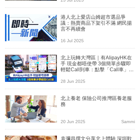
專
區
港人北上愛店山姆超市選品爭
議：熱賣商品下架引不滿 網民揚
言不再續會
16 Jul 2025
北上玩轉大灣區｜有AlipayHK在
手 現金都唔使帶 3個簡單步驟即
輕鬆Call到車：點擊「Call車」頁
面 > 輸入目的地 > 選擇網約車並
28 Jun 2025
確認付款
北上養老 保險公司推灣區養老服
務
20 Jun 2025
Sammi
袁彌昌撰文分享北上體驗 深圳歎