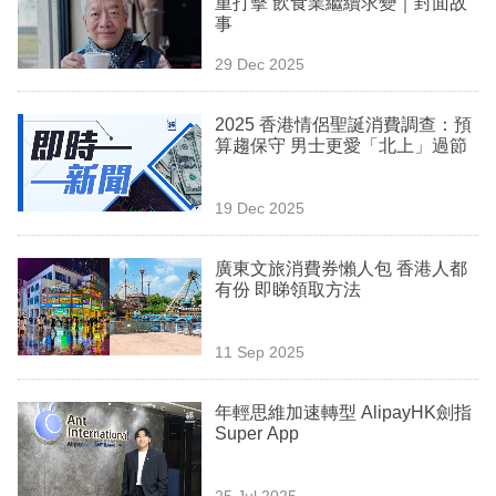
重打擊 飲食業繼續求變｜封面故
業
事
科
29 Dec 2025
技
2025 香港情侶聖誕消費調查：預
職
算趨保守 男士更愛「北上」過節
場
19 Dec 2025
生
活
廣東文旅消費券懶人包 香港人都
有份 即睇領取方法
時
事
11 Sep 2025
專
欄
年輕思維加速轉型 AlipayHK劍指
Super App
訂
閱
25 Jul 2025