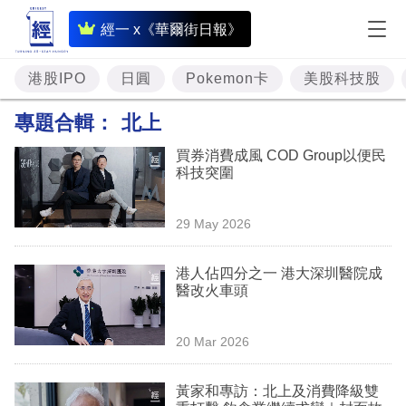
即
經一 x《華爾街日報》
時
財
港股IPO
日圓
Pokemon卡
美股科技股
經
專題合輯：
北上
專
買券消費成風 COD Group以便民
題
科技突圍
投
29 May 2026
資
樓
港人佔四分之一 港大深圳醫院成
醫改火車頭
市
理
20 Mar 2026
財
黃家和專訪：北上及消費降級雙
商