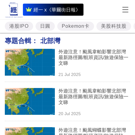
即
經一 x《華爾街日報》
時
財
港股IPO
日圓
Pokemon卡
美股科技股
經
專題合輯：
北部灣
專
外遊注意！颱風韋帕影響北部灣
題
最新路徑圖/航班資訊/旅遊保險一
文睇
投
21 Jul 2025
資
樓
外遊注意！颱風韋帕影響北部灣
最新路徑圖/航班資訊/旅遊保險一
市
文睇
理
20 Jul 2025
財
外遊注意！颱風蝴蝶影響北部灣
商