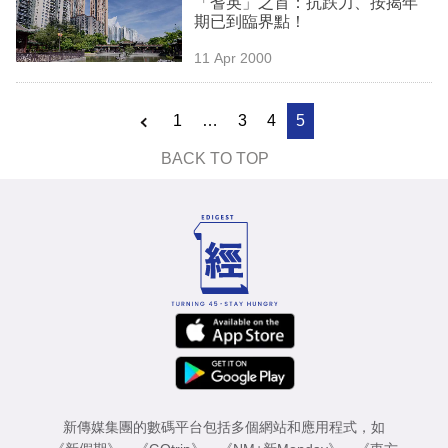
「耆英」之首：抗跌力、按揭年
業
期已到臨界點！
科
11 Apr 2000
技
1
…
3
4
5
職
場
BACK TO TOP
生
活
時
事
專
欄
訂
新傳媒集團的數碼平台包括多個網站和應用程式，如
閱