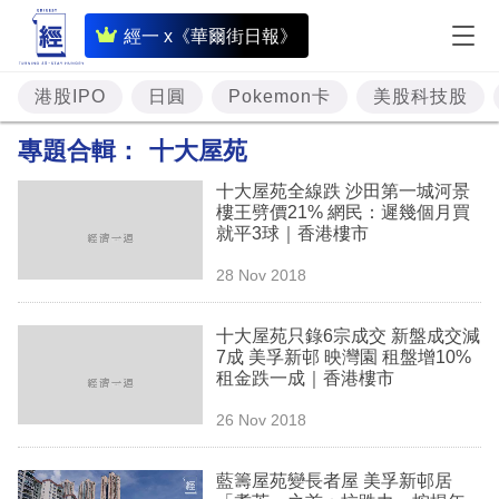
即
經一 x《華爾街日報》
時
財
港股IPO
日圓
Pokemon卡
美股科技股
經
專題合輯：
十大屋苑
專
十大屋苑全線跌 沙田第一城河景
題
樓王劈價21% 網民：遲幾個月買
就平3球｜香港樓市
投
28 Nov 2018
資
樓
十大屋苑只錄6宗成交 新盤成交減
7成 美孚新邨 映灣園 租盤增10%
市
租金跌一成｜香港樓市
理
26 Nov 2018
財
藍籌屋苑變長者屋 美孚新邨居
商