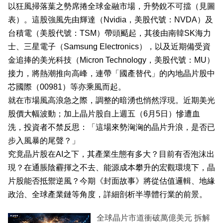
以狂風掃落葉之勢席捲全球金融市場，升勢銳不可擋（見圖
業
表）。這股強風先由輝達（Nvidia，美股代號：NVDA）及
科
台積電（美股代號：TSM）帶頭颳起，其後由南韓SK海力
技
士、三星電子（Samsung Electronics），以及近期備受資
金追捧的美光科技（Micron Technology，美股代號：MU）
職
接力，將熱潮推向高峰，連帶「國產替代」的內地晶片股中
場
芯國際（00981）等亦乘風而起。
生
就在市場風高浪急之際，調整的暗湧也悄然浮現。近期美光
活
股價大幅波動；加上晶片股自上週五（6月5日）慘遭血
洗，投資者不禁反思：「這場來勢洶洶的晶片升浪，是否已
時
步入風暴的尾聲？」
事
究竟晶片股在AI之下，其產業生態有多大？目前有否泡沫出
專
現？在通脹陰霾揮之不去、能源成本攀升的宏觀環境下，晶
片股能否抵禦逆風？今期《封面故事》將從估值邏輯、地緣
欄
政治、全球產業鏈等角度，詳細剖析半導體行業的前景。
訂
閱
全球晶片市道衝破萬億美元 拆解