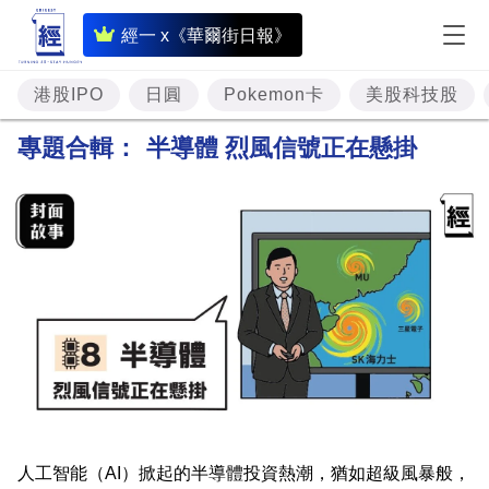
即
經一 x《華爾街日報》
時
財
港股IPO
日圓
Pokemon卡
美股科技股
經
專題合輯：
半導體 烈風信號正在懸掛
專
題
投
資
樓
市
理
財
人工智能（AI）掀起的半導體投資熱潮，猶如超級風暴般，
商