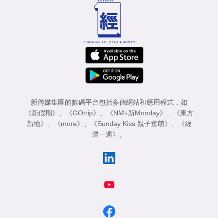
新傳媒集團的數碼平台包括多個網站和應用程式，如
《新假期》
、
《GOtrip》
、
《NM+新Monday》
、
《東方
新地》
、
《more》
、
《Sunday Kiss 親子童萌》
、
《經
濟一週》
。