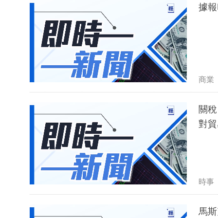
商業
關稅
對貿
時事
馬斯