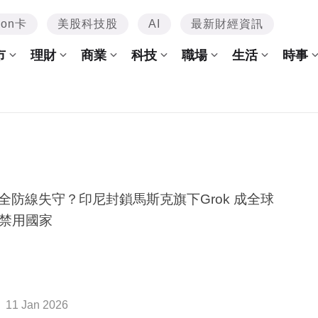
mon卡
美股科技股
AI
最新財經資訊
市
理財
商業
科技
職場
生活
時事
安全防線失守？印尼封鎖馬斯克旗下Grok 成全球
禁用國家
11 Jan 2026