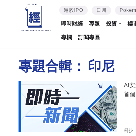
港股IPO
日圓
Poke
即時財經
專題
投資
樓
專欄
訂閱專區
專題合輯：
印尼
AI
首個
科技