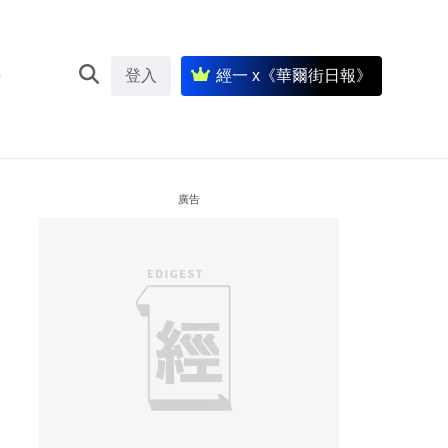
登入
經一 x《華爾街日報》
廣告