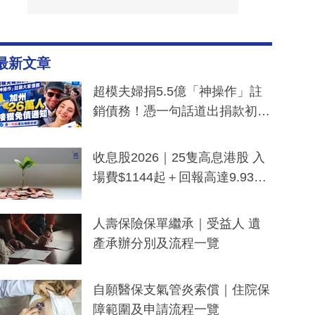
最新文章
超模夫婦捐5.5億「神操作」註
銷債務！憑一句話道出捐款初
衷：加州26萬人接獲免債通知、
一度被誤當詐騙手段
收息股2026｜25隻高息港股 入
場費$1144起＋回報高達9.93
厘！持續更新
人壽保險保單繼承｜受益人 遺
產承辦分別及流程一覽
自願醫保支氣管炎索償｜住院保
障範圍及申請流程一覽