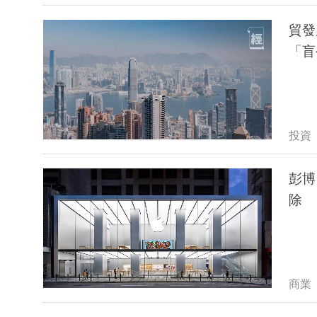
貿發
「盲
投資
彭博：
除
商業