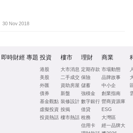
30 Nov 2018
即時財經
專題
投資
樓市
理財
商業
港股
大市消息
定期存款
市場動態
美股
二手成交
保險
品牌故事
外匯
資助房屋
儲蓄
中小企
債券
新盤
強積金
創業指南
基金觀點
裝修設計
數字銀行
營商資源庫
虛擬投資
按揭
借貸
ESG
投資熱話
樓市熱話
稅務
大灣區
信用卡
經一品牌大