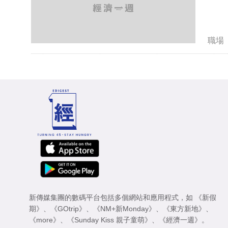
職場
新傳媒集團的數碼平台包括多個網站和應用程式，如
《新假
期》
、
《GOtrip》
、
《NM+新Monday》
、
《東方新地》
、
《more》
、
《Sunday Kiss 親子童萌》
、
《經濟一週》
。