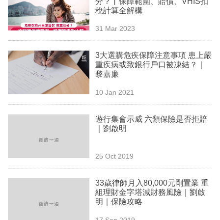
分？丨保障範圍、賠償、VHIS扣
業
稅計算全解構
科
31 Mar 2023
技
3大選購危疾保障注意事項 患上嚴
職
重疾病或致銀行戶口被凍結？｜
黎嘉廉
場
10 Jan 2021
生
活
遊行集會示威 六類保險是否拒賠
｜劉啟明
時
事
25 Oct 2019
專
欄
33歲律師月入80,000元剛置業 重
組理財金字塔減財務風險｜劉啟
訂
明｜保險攻略
閱
17 Sep 2019