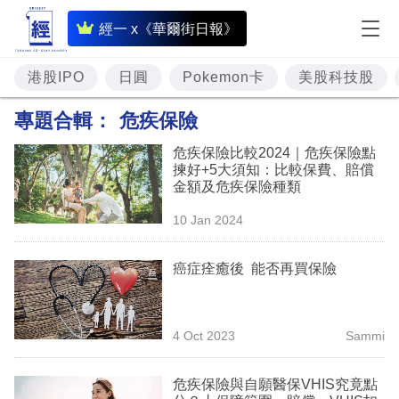
即
經一 x《華爾街日報》
時
財
港股IPO
日圓
Pokemon卡
美股科技股
經
專題合輯：
危疾保險
專
危疾保險比較2024｜危疾保險點
題
揀好+5大須知：比較保費、賠償
金額及危疾保險種類
投
10 Jan 2024
資
樓
癌症痊癒後 能否再買保險
市
理
4 Oct 2023
Sammi
財
危疾保險與自願醫保VHIS究竟點
商