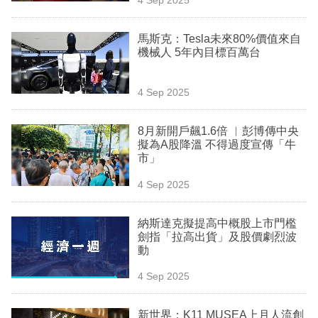
專
區
馬斯克：Tesla未來80%價值來自
機械人 5年內目標百萬台
4 Sep 2025
8月新開戶飆1.6倍 ︳彭博傳中央
擬為A股降溫 不得過度宣傳「牛
市」
4 Sep 2025
納斯達克擬提高中概股上市門檻
劍指「拉高出貨」及股價劇烈波
動
4 Sep 2025
新世界：K11 MUSEA上月人流創