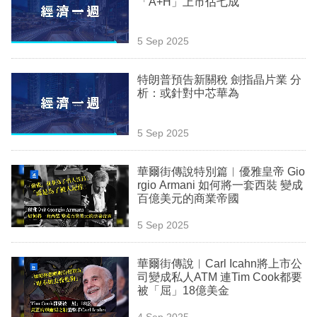
「A+H」上市佔七成
業
科
5 Sep 2025
技
特朗普預告新關稅 劍指晶片業 分
職
析：或針對中芯華為
場
5 Sep 2025
生
活
華爾街傳說特別篇︳優雅皇帝 Gio
rgio Armani 如何將一套西裝 變成
時
百億美元的商業帝國
事
5 Sep 2025
專
欄
華爾街傳說︳Carl Icahn將上市公
司變成私人ATM 連Tim Cook都要
訂
被「屈」18億美金
閱
4 Sep 2025