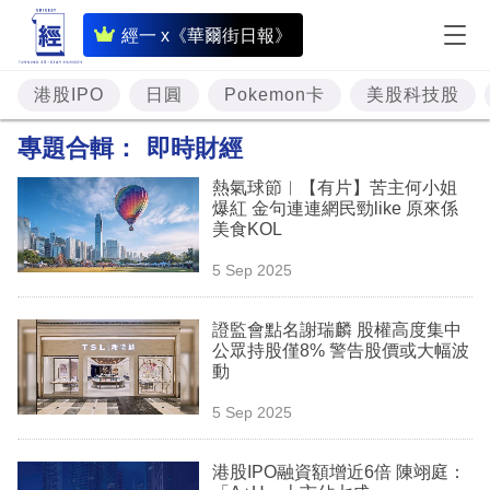
即
經一 x《華爾街日報》
時
財
港股IPO
日圓
Pokemon卡
美股科技股
經
專題合輯：
即時財經
專
熱氣球節︳【有片】苦主何小姐
題
爆紅 金句連連網民勁like 原來係
美食KOL
投
5 Sep 2025
資
樓
證監會點名謝瑞麟 股權高度集中
公眾持股僅8% 警告股價或大幅波
市
動
理
5 Sep 2025
財
港股IPO融資額增近6倍 陳翊庭：
商