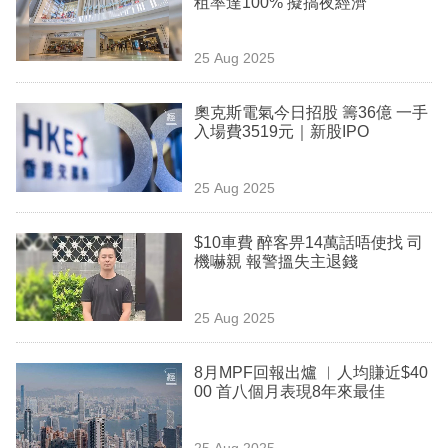
租率達100% 擬搞夜經濟
業
科
25 Aug 2025
技
奧克斯電氣今日招股 籌36億 一手
職
入場費3519元｜新股IPO
場
25 Aug 2025
生
活
$10車費 醉客畀14萬話唔使找 司
機嚇親 報警搵失主退錢
時
事
25 Aug 2025
專
欄
8月MPF回報出爐 ︳人均賺近$40
00 首八個月表現8年來最佳
訂
閱
25 Aug 2025