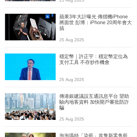
專
區
蘋果3年大計曝光 傳摺機iPhone
將面世 彭博：iPhone 20周年會大
搞
25 Aug 2025
穩定幣｜許正宇﹕穩定幣定位為
支付工具 不存炒作機會
25 Aug 2025
傳港銀建議設互通訊息平台 望助
驗內地客資料 加快開戶審批防詐
騙
25 Aug 2025
泡泡瑪特「染藍」首隻新零售藍