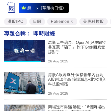
即
經一 x《華爾街日報》
時
財
港股IPO
日圓
Pokemon卡
美股科技股
經
專題合輯：
即時財經
專
馬斯克告蘋果、OpenAI 與奧爾特
題
曼互罵「騙子」 旗下Grok回應竟
撐對手
投
26 Aug 2025
資
樓
港股A股齊爆升 恒指創年內新高
A股創10年高 憧憬減息+北水湧入
市
科技股領漲
理
25 Aug 2025
財
商場逆市爆滿 港鐵：16個商場出
商