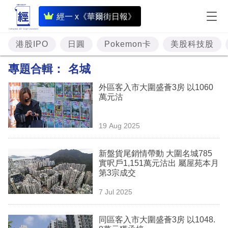
即
經一 x《華爾街日報》
時
財
港股IPO
日圓
Pokemon卡
美股科技股
經
專題合輯：
名城
專
外區客入市大圍盛薈3房 以1060
題
萬元沽
投
19 Aug 2025
資
樓
新盤貨尾銷情帶動 大圍名城785
實呎戶1,151萬元沽出 屬屋苑本月
市
第3宗成交
理
7 Jul 2025
財
同區客入市大圍盛薈3房 以1048.
商