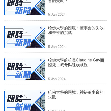
會的失敗？
業
科
5 Jan 2024
技
哈佛大學的困境：董事會的失敗
職
和未來的挑戰
場
5 Jan 2024
生
活
哈佛大學前校長Claudine Gay面
臨死亡威脅與種族歧視
時
事
5 Jan 2024
專
欄
哈佛大學的困境：神祕董事會的
失敗
訂
閱
5 Jan 2024