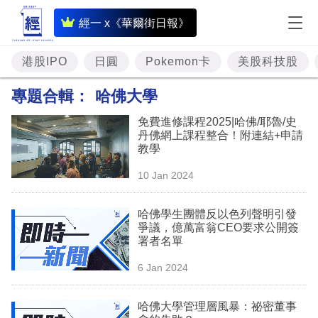
即
經一 x《華爾街日報》
時
財
港股IPO
日圓
Pokemon卡
美股科技股
經
專題合輯：
哈佛大學
專
免費進修課程2025|哈佛/耶魯/史
題
丹佛網上課程整合！附連結+申請
教學
投
10 Jan 2024
資
樓
哈佛學生團體反以色列聲明引發
爭議，億萬富翁CEO要求公開簽
市
署者名單
理
6 Jan 2024
財
哈佛大學管理層風暴：祕密董事
商