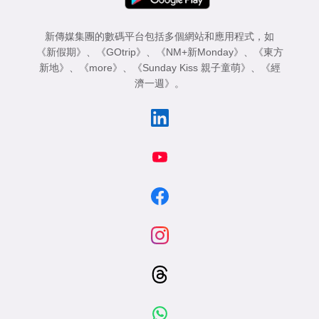
新傳媒集團的數碼平台包括多個網站和應用程式，如
《新假期》
、
《GOtrip》
、
《NM+新Monday》
、
《東方
新地》
、
《more》
、
《Sunday Kiss 親子童萌》
、
《經
濟一週》
。