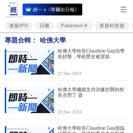
即
經一 x《華爾街日報》
時
財
港股IPO
日圓
Pokemon卡
美股科技股
經
專題合輯：
哈佛大學
專
哈佛大學校長Claudine Gay涉學
題
術抄襲，學術歷史被質疑
投
22 Dec 2023
資
樓
哈佛大學繼續支持涉嫌抄襲的校
長克勞丁·蓋
市
理
22 Dec 2023
財
哈佛大學校長Claudine Gay面臨
商