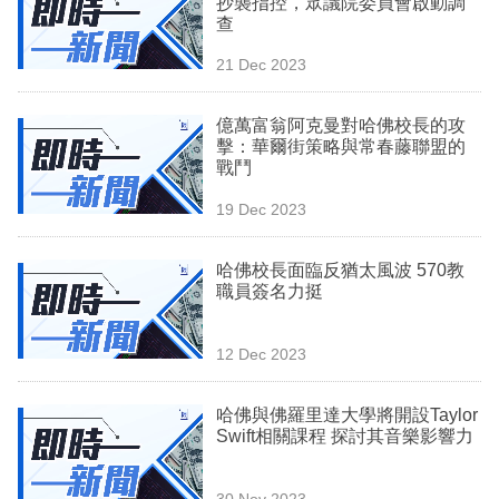
抄襲指控，眾議院委員會啟動調
業
查
科
21 Dec 2023
技
億萬富翁阿克曼對哈佛校長的攻
職
擊：華爾街策略與常春藤聯盟的
戰鬥
場
19 Dec 2023
生
活
哈佛校長面臨反猶太風波 570教
職員簽名力挺
時
事
12 Dec 2023
專
欄
哈佛與佛羅里達大學將開設Taylor
Swift相關課程 探討其音樂影響力
訂
閱
30 Nov 2023