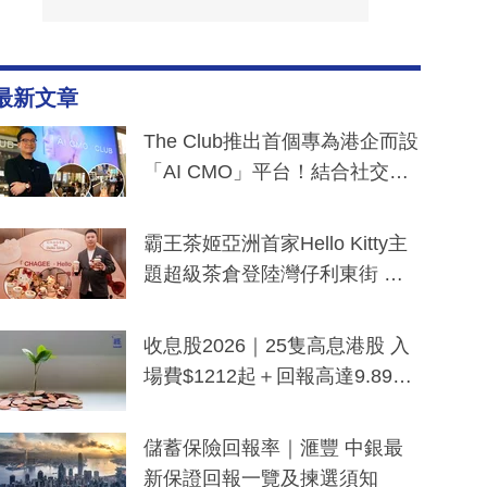
最新文章
The Club推出首個專為港企而設
「AI CMO」平台！結合社交聆
聽與廣東話大模型 助中小企數
分鐘生成「貼地」宣傳短片
霸王茶姬亞洲首家Hello Kitty主
題超級茶倉登陸灣仔利東街 推
出首創「伯爵紅茶色」Hello Kitt
y及香港限定特調系列
收息股2026｜25隻高息港股 入
場費$1212起＋回報高達9.89
厘！持續更新
儲蓄保險回報率｜滙豐 中銀最
新保證回報一覽及揀選須知