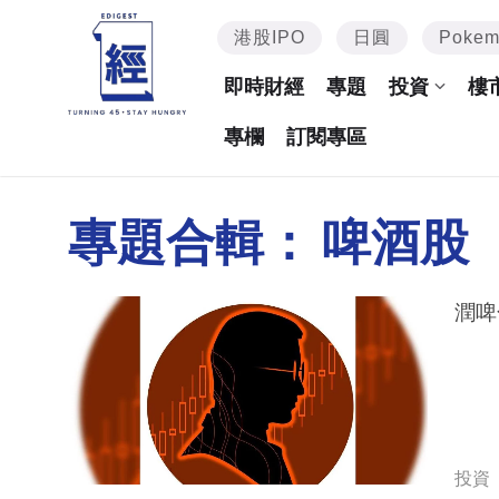
港股IPO
日圓
Poke
即時財經
專題
投資
樓
專欄
訂閱專區
專題合輯：
啤酒股
潤啤
投資