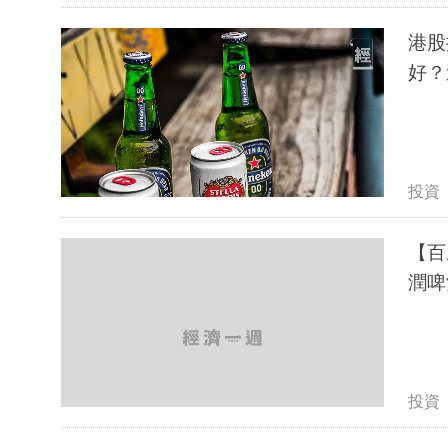
港股
好？
投資
【百
潤啤
投資