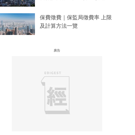
保費徵費｜保監局徵費率 上限
及計算方法一覽
廣告