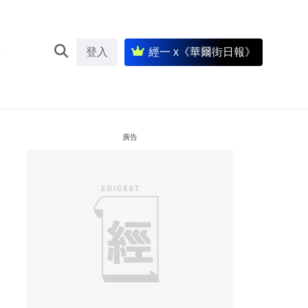
登入
經一 x《華爾街日報》
廣告