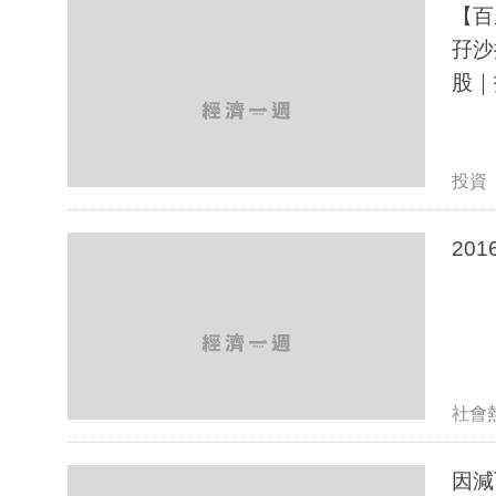
【百
孖沙
股｜
投資
20
社會
因減