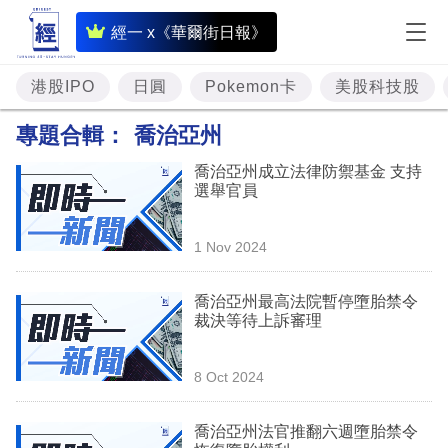
即
經一 x《華爾街日報》
時
財
港股IPO
日圓
Pokemon卡
美股科技股
經
專題合輯：
喬治亞州
專
喬治亞州成立法律防禦基金 支持
題
選舉官員
投
1 Nov 2024
資
樓
喬治亞州最高法院暫停墮胎禁令
裁決等待上訴審理
市
理
8 Oct 2024
財
喬治亞州法官推翻六週墮胎禁令
商