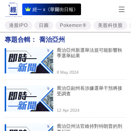
即
經一 x《華爾街日報》
時
財
港股IPO
日圓
Pokemon卡
美股科技股
經
專題合輯：
喬治亞州
專
喬治亞州新選舉法規可能影響秋
題
季選舉結果
投
8 May 2024
資
樓
喬治亞副州長涉嫌選舉干預將接
受調查
市
理
12 Apr 2024
財
喬治亞州法官維持對特朗普的刑
商