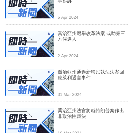
事起訴
業
科
5 Apr 2024
技
喬治亞州選舉改革法案 或助第三
職
方候選人
場
2 Apr 2024
生
活
喬治亞州通過新移民執法法案回
應萊利遇害事件
時
事
31 Mar 2024
專
欄
喬治亞州法官將就特朗普案作出
非政治性裁決
訂
閱
16 Mar 2024