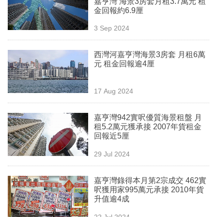
嘉亨灣 海景3房套月租3.7萬元 租
業
金回報約6.9厘
科
3 Sep 2024
技
西灣河嘉亨灣海景3房套 月租6萬
職
元 租金回報逾4厘
場
17 Aug 2024
生
活
嘉亨灣942實呎優質海景租盤 月
租5.2萬元獲承接 2007年貨租金
時
回報近5厘
事
29 Jul 2024
專
欄
嘉亨灣錄得本月第2宗成交 462實
呎獲用家995萬元承接 2010年貨
訂
升值逾4成
閱
22 Jul 2024