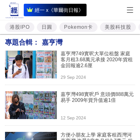
即
經一 x《華爾街日報》
時
財
港股IPO
日圓
Pokemon卡
美股科技股
經
專題合輯：
嘉亨灣
專
嘉亨灣749實呎大單位租盤 家庭
題
客月租3.68萬元承接 2020年貨租
金回報逾2.6厘
投
29 Sep 2024
資
樓
嘉亨灣498實呎戶 意頭價888萬元
易手 2009年貨升值逾1倍
市
理
12 Sep 2024
財
方便小朋友上學 家庭客租西灣河
商