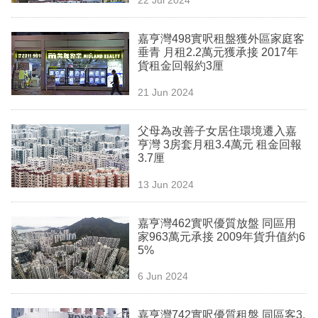
專
區
嘉亨灣498實呎租盤獲外區家庭客
垂青 月租2.2萬元獲承接 2017年
貨租金回報約3厘
21 Jun 2024
父母為改善子女居住環境遷入嘉
亨灣 3房套月租3.4萬元 租金回報
3.7厘
13 Jun 2024
嘉亨灣462實呎優質放盤 同區用
家963萬元承接 2009年貨升值約6
5%
6 Jun 2024
嘉亨灣742實呎優質租盤 同區客3.