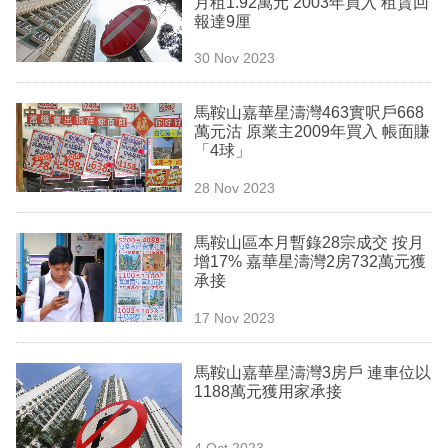
月租1.92萬元 2003年買入 租賃回
業
報達9厘
科
30 Nov 2023
技
馬鞍山嘉華星濤灣463實呎戶668
職
萬元沽 原業主2009年買入 帳面賺
「4球」
場
28 Nov 2023
生
活
馬鞍山區本月暫錄28宗成交 按月
增17% 嘉華星濤灣2房732萬元獲
時
承接
事
17 Nov 2023
專
欄
馬鞍山嘉華星濤灣3房戶 連車位以
1188萬元獲用家承接
訂
閱
4 Oct 2023