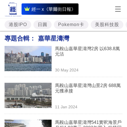
即
經一 x《華爾街日報》
時
財
港股IPO
日圓
Pokemon卡
美股科技股
經
專題合輯：
嘉華星濤灣
專
馬鞍山嘉華星濤灣2房 以638.8萬
題
元沽
投
30 May 2024
資
樓
馬鞍山嘉華星濤灣山景2房 688萬
元獲承接
市
理
11 Jan 2024
財
馬鞍山嘉華星濤灣541實呎海景戶
商