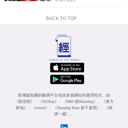
專
區
BACK TO TOP
新傳媒集團的數碼平台包括多個網站和應用程式，如
《新假期》
、
《GOtrip》
、
《NM+新Monday》
、
《東方
新地》
、
《more》
、
《Sunday Kiss 親子童萌》
、
《經
濟一週》
。