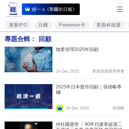
即
經一 x《華爾街日報》
時
財
港股IPO
日圓
Pokemon卡
美股科技股
經
專題合輯：
回顧
專
物業管理2025年回顧
題
投
24 Dec 2025
香港房屋經理學會
資
樓
2025年日本股市回顧｜張雄略專
欄
市
理
24 Dec 2025
張雄略
財
何柱國逝世 ︳90年代接掌超過二
商