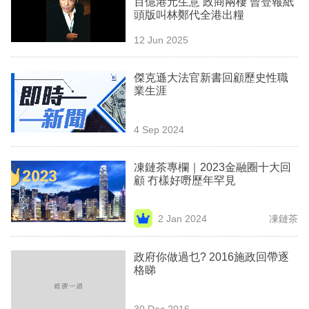
百億港元生意 政商兩棲 曾登報紙
業
頭版叫林鄭代全港出糧
科
12 Jun 2025
技
傑克遜大法官新書回顧歷史性職
職
業生涯
場
4 Sep 2024
生
活
凍鏈茶專欄｜2023金融圈十大回
顧 冇樣好嘢歷年罕見
時
事
2 Jan 2024
凍鏈茶
專
欄
政府你做過乜? 2016施政回帶逐
格睇
訂
閱
30 Dec 2016